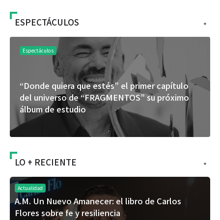
ESPECTÁCULOS
+
Espectáculos
imer capítulo
La marimba une generaciones: el 46
” su próximo
de Marimba Paiz transforma la trad
espectáculo para todos
LO + RECIENTE
+
Actualidad
A.M. Un Nuevo Amanecer: el libro de Carlos
Flores sobre fe y resiliencia