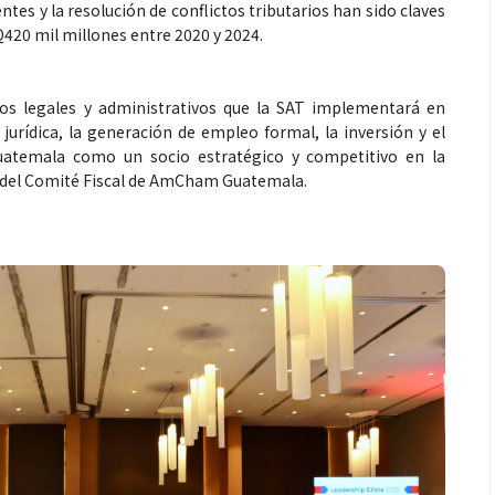
ntes y la resolución de conflictos tributarios han sido claves
Q420 mil millones entre 2020 y 2024.
s legales y administrativos que la SAT implementará en
Espectáculos
 jurídica, la generación de empleo formal, la inversión y el
Guatemala como un socio estratégico y competitivo en la
e del Comité Fiscal de AmCham Guatemala.
que estés” el
La marimba une generaciones: el
o del universo de
46.º Festival de Marimba Paiz
 su próximo
transforma la tradición en un
dio
espectáculo para todos