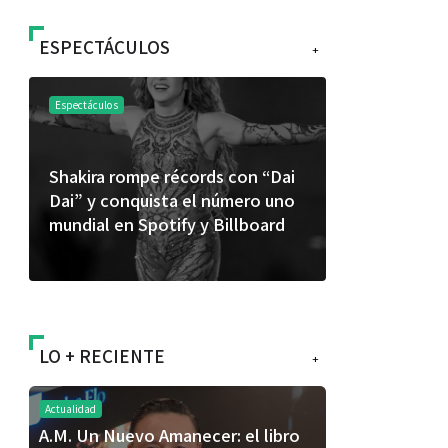
ESPECTÁCULOS
+
Espectáculos
Espectáculos
Shakira rompe récords con “Dai
“Donde quie
Dai” y conquista el número uno
primer capí
mundial en Spotify y Billboard
“FRAGMENT
álbum de e
LO + RECIENTE
+
Actualidad
A.M. Un Nuevo Amanecer: el libro