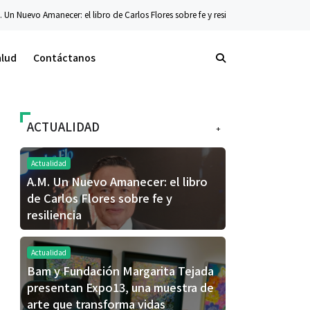
ibro de Carlos Flores sobre fe y resiliencia
Tecnología
La nueva serie Galaxy 
alud
Contáctanos
ACTUALIDAD
+
Actualidad
A.M. Un Nuevo Amanecer: el libro
de Carlos Flores sobre fe y
resiliencia
Actualidad
Bam y Fundación Margarita Tejada
presentan Expo13, una muestra de
arte que transforma vidas