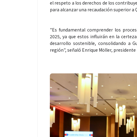
el respeto a los derechos de los contribuye
para alcanzar una recaudación superior a 
"Es fundamental comprender los proceso
Espectáculos
2025, ya que estos influirán en la certeza
desarrollo sostenible, consolidando a 
región", señaló Enrique Möller, president
“Donde quiera 
primer capítul
“FRAGMENTOS”
álbum de estu