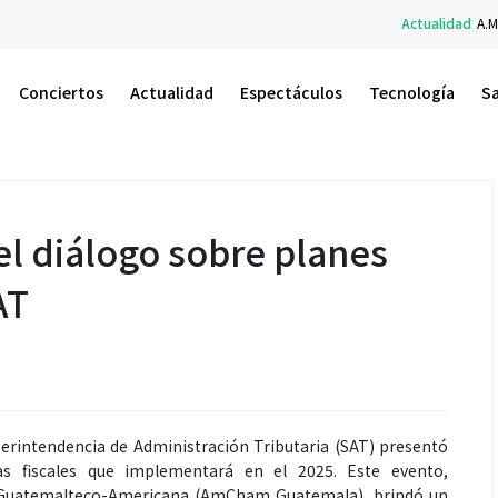
Actualidad
A.M. Un Nuevo Amanecer: el l
Conciertos
Actualidad
Espectáculos
Tecnología
S
 diálogo sobre planes
AT
perintendencia de Administración Tributaria (SAT) presentó
ias fiscales que implementará en el 2025. Este evento,
 Guatemalteco-Americana (AmCham Guatemala), brindó un