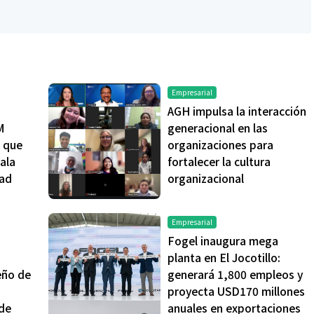
Empresarial
AGH impulsa la interacción
M
generacional en las
s que
organizaciones para
ala
fortalecer la cultura
dad
organizacional
Empresarial
Fogel inaugura mega
planta en El Jocotillo:
eño de
generará 1,800 empleos y
a
proyecta USD170 millones
 de
anuales en exportaciones