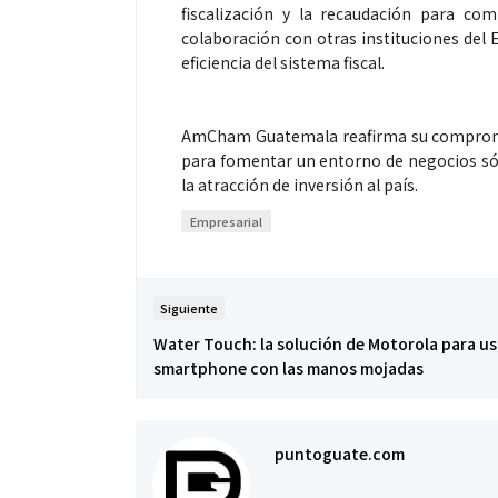
fiscalización y la recaudación para co
colaboración con otras instituciones del E
eficiencia del sistema fiscal.
AmCham Guatemala reafirma su compromis
para fomentar un entorno de negocios só
Salud
la atracción de inversión al país.
Empresarial
El cuidado de 
más allá del ro
merece una ate
Siguiente
Water Touch: la solución de Motorola para us
smartphone con las manos mojadas
puntoguate.com