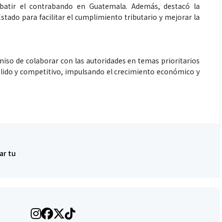
mbatir el contrabando en Guatemala. Además, destacó la
stado para facilitar el cumplimiento tributario y mejorar la
o de colaborar con las autoridades en temas prioritarios
lido y competitivo, impulsando el crecimiento económico y
Salud
la piel va mucho
¿Qué comer antes de un partido
stro: cada zona
de fútbol? La estrategia que
nción específica
usan los atletas para rendir
mejor
ar tu