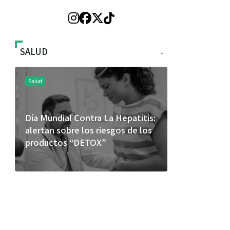
SALUD
+
Salud
Salud
Día Mundial Contra La Hepatitis:
El cuidado 
alertan sobre los riesgos de los
más allá de
productos “DETOX”
merece una 