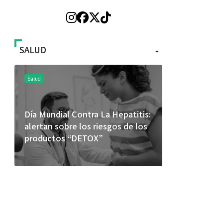
SALUD
+
Salud
Salud
Día Mundial Contra La Hepatitis:
El cuidado 
alertan sobre los riesgos de los
más allá de
productos “DETOX”
merece una 