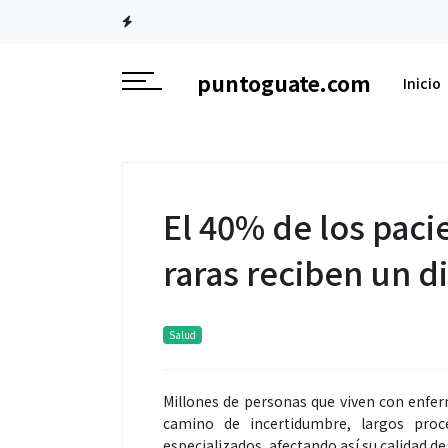
puntoguate.com
Inicio
El 40% de los pac
raras reciben un d
Salud
Millones de personas que viven con enfe
camino de incertidumbre, largos proc
especializados, afectando así su calidad d