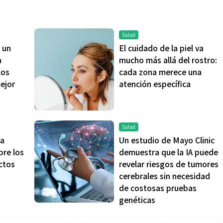
Salud
 un
El cuidado de la piel va
a
mucho más allá del rostro:
los
cada zona merece una
Salud
mejor
atención específica
la piel va mucho
¿Qué comer antes de un partido
stro: cada zona
de fútbol? La estrategia que
Salud
nción específica
usan los atletas para rendir
La
Un estudio de Mayo Clinic
mejor
bre los
demuestra que la IA puede
ctos
revelar riesgos de tumores
cerebrales sin necesidad
de costosas pruebas
genéticas