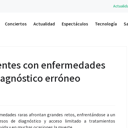
Actualidad
A.M. Un Nuevo Ama
Conciertos
Actualidad
Espectáculos
Tecnología
S
ientes con enfermedades
iagnóstico erróneo
rmedades raras afrontan grandes retos, enfrentándose a un
esos de diagnóstico y acceso limitado a tratamientos
e vida y en muchas ocasiones la muerte.