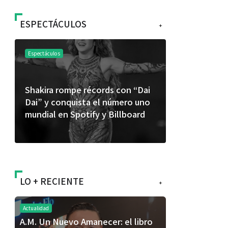
ESPECTÁCULOS
+
Espectáculos
Espectáculos
Shakira rompe récords con “Dai
“Donde quie
Dai” y conquista el número uno
primer capí
mundial en Spotify y Billboard
“FRAGMENT
álbum de e
LO + RECIENTE
+
Actualidad
A.M. Un Nuevo Amanecer: el libro