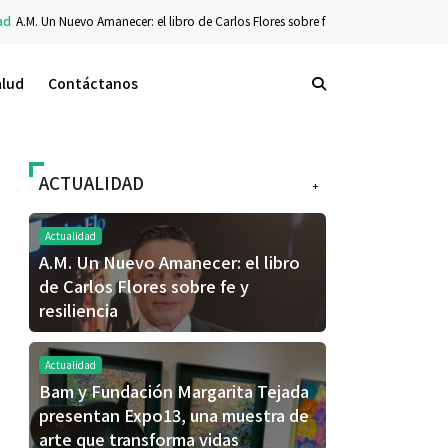
necer: el libro de Carlos Flores sobre fe y resiliencia
Tecnología
La nueva ser
alud
Contáctanos
ACTUALIDAD
+
Actualidad
A.M. Un Nuevo Amanecer: el libro
de Carlos Flores sobre fe y
resiliencia
Actualidad
Bam y Fundación Margarita Tejada
presentan Expo13, una muestra de
arte que transforma vidas