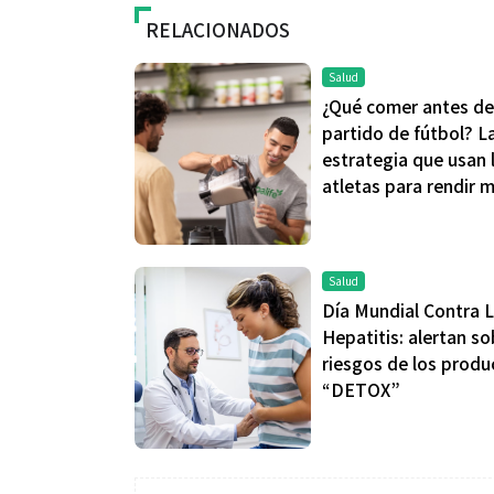
RELACIONADOS
Salud
¿Qué comer antes de
partido de fútbol? L
estrategia que usan 
Salud
atletas para rendir 
El cuidado de 
más allá del ro
Salud
merece una ate
Día Mundial Contra 
Hepatitis: alertan so
riesgos de los produ
“DETOX”