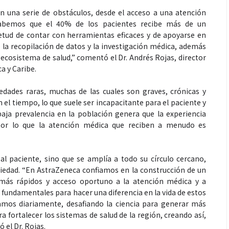
n una serie de obstáculos, desde el acceso a una atención
Sabemos que el 40% de los pacientes recibe más de un
ietud de contar con herramientas eficaces y de apoyarse en
 la recopilación de datos y la investigación médica, además
Espectáculos
 ecosistema de salud,” comentó el Dr. Andrés Rojas, director
 y Caribe.
que estés” el
La marimba une generaciones: el
dades raras, muchas de las cuales son graves, crónicas y
o del universo de
46.º Festival de Marimba Paiz
el tiempo, lo que suele ser incapacitante para el paciente y
 su próximo
transforma la tradición en un
aja prevalencia en la población genera que la experiencia
por lo que la atención médica que reciben a menudo es
dio
espectáculo para todos
l paciente, sino que se amplía a todo su círculo cercano,
ciedad. “En AstraZeneca confiamos en la construcción de un
 más rápidos y acceso oportuno a la atención médica y a
fundamentales para hacer una diferencia en la vida de estos
jamos diariamente, desafiando la ciencia para generar más
 fortalecer los sistemas de salud de la región, creando así,
 el Dr. Rojas.