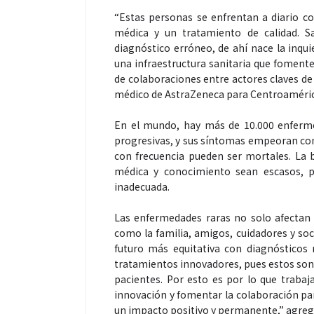
“Estas personas se enfrentan a diario co
médica y un tratamiento de calidad. 
diagnóstico erróneo, de ahí nace la inqu
una infraestructura sanitaria que fomente
Espectáculos
de colaboraciones entre actores claves de
médico de AstraZeneca para Centroamérica
“Donde quiera 
En el mundo, hay más de 10.000 enferme
primer capítul
progresivas, y sus síntomas empeoran con 
“FRAGMENTOS”
con frecuencia pueden ser mortales. La b
médica y conocimiento sean escasos, 
álbum de estu
inadecuada.
Las enfermedades raras no solo afectan a
como la familia, amigos, cuidadores y so
futuro más equitativa con diagnósticos
tratamientos innovadores, pues estos son 
pacientes. Por esto es por lo que traba
innovación y fomentar la colaboración para
un impacto positivo y permanente,” agregó