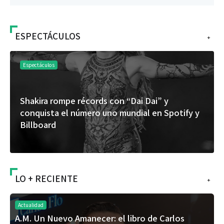
ESPECTÁCULOS
+
Espectáculos
“Donde quiera que estés” el primer capítulo
del universo de “FRAGMENTOS” su próximo
álbum de estudio
LO + RECIENTE
+
Actualidad
A.M. Un Nuevo Amanecer: el libro de Carlos