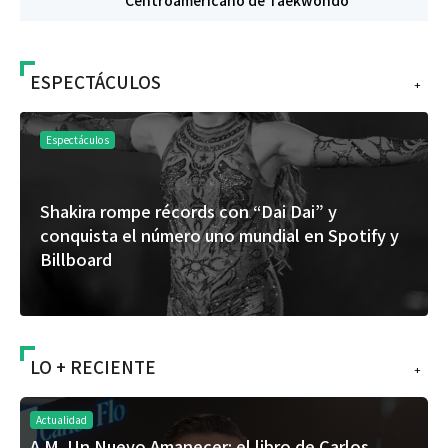
Centroamericano de Taekwondo
ESPECTÁCULOS
+
Espectáculos
Shakira rompe récords con “Dai Dai” y
conquista el número uno mundial en Spotify y
Billboard
LO + RECIENTE
+
Actualidad
A.M. Un Nuevo Amanecer: el libro de Carlos