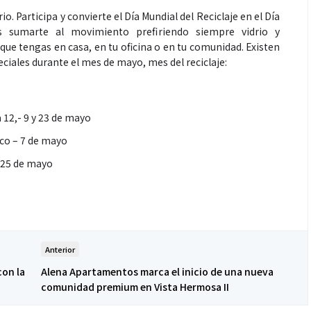
io. Participa y convierte el Día Mundial del Reciclaje en el Día
s sumarte al movimiento prefiriendo siempre vidrio y
que tengas en casa, en tu oficina o en tu comunidad. Existen
eciales durante el mes de mayo, mes del reciclaje:
Salud
12,- 9 y 23 de mayo
ico – 7 de mayo
mer antes de un partido
Día Mundial Contra La Hep
 25 de mayo
ol? La estrategia que
alertan sobre los riesgos 
 atletas para rendir
productos “DETOX”
Anterior
on la
Alena Apartamentos marca el inicio de una nueva
comunidad premium en Vista Hermosa II