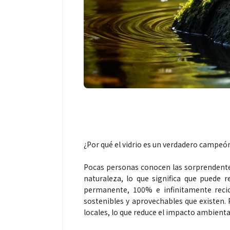
Espectáculos
Espectáculos
“Donde quiera que estés” el
La marimb
primer capítulo del universo de
46.º Fest
“FRAGMENTOS” su próximo
transforma
álbum de estudio
espectácu
¿Por qué el vidrio es un verdadero campeón 
Pocas personas conocen las sorprendentes 
naturaleza, lo que significa que puede re
permanente, 100% e infinitamente recic
sostenibles y aprovechables que existen. 
locales, lo que reduce el impacto ambienta