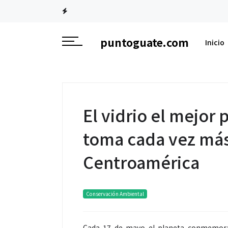
puntoguate.com
Inicio
El vidrio el mejor 
toma cada vez más
Centroamérica
Conservación Ambiental
Cada 17 de mayo el planeta conmemora e