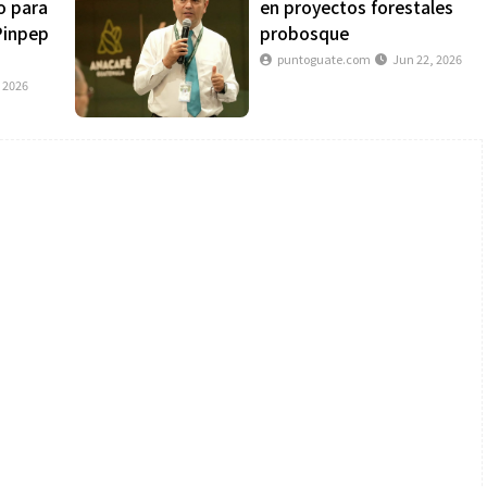
o para
en proyectos forestales
Pinpep
probosque
puntoguate.com
Jun 22, 2026
, 2026