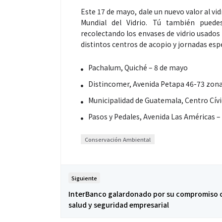
Este 17 de mayo, dale un nuevo valor al vidr
Mundial del Vidrio. Tú también puede
recolectando los envases de vidrio usados 
distintos centros de acopio y jornadas esp
Pachalum, Quiché – 8 de mayo
Salud
Salud
Distincomer, Avenida Petapa 46-73 zona 
Municipalidad de Guatemala, Centro Cív
El cuidado de la piel va mucho
¿Qué co
Pasos y Pedales, Avenida Las Américas –
más allá del rostro: cada zona
de fútb
merece una atención específica
usan los
Conservación Ambiental
mejor
Siguiente
InterBanco galardonado por su compromiso c
salud y seguridad empresarial