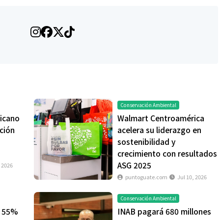
Conservación Ambiental
icano
Walmart Centroamérica
ación
acelera su liderazgo en
sostenibilidad y
crecimiento con resultados
ASG 2025
, 2026
puntoguate.com
Jul 10, 2026
Conservación Ambiental
l 55%
INAB pagará 680 millones