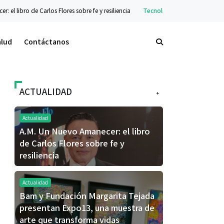
ores sobre fe y resiliencia
Tecnología
La nueva serie Galaxy Z ya está dispon
alud
Contáctanos
ACTUALIDAD
+
Actualidad
A.M. Un Nuevo Amanecer: el libro
de Carlos Flores sobre fe y
resiliencia
Actualidad
Bam y Fundación Margarita Tejada
presentan Expo13, una muestra de
arte que transforma vidas