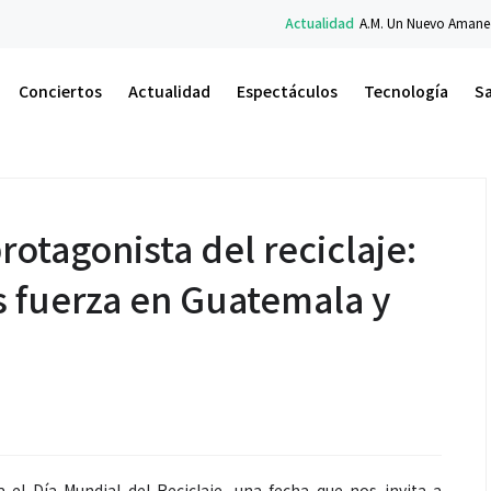
Actualidad
A.M. Un Nuevo Amanecer: el libro de Carlos Fl
Conciertos
Actualidad
Espectáculos
Tecnología
S
protagonista del reciclaje:
 fuerza en Guatemala y
l Día Mundial del Reciclaje, una fecha que nos invita a