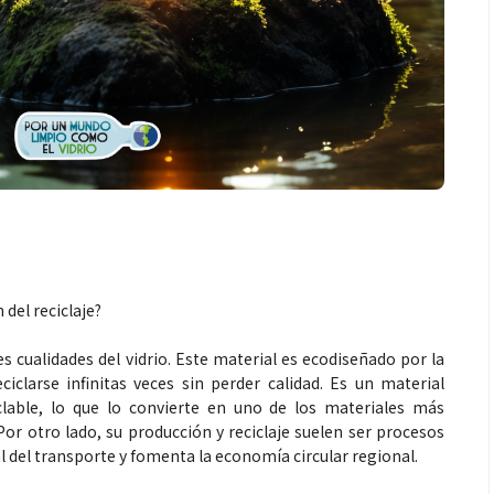
Espectáculos
a une generaciones: el
Shakira rompe récords con 
ival de Marimba Paiz
Dai” y conquista el número
 la tradición en un
mundial en Spotify y Billbo
lo para todos
del reciclaje?
cualidades del vidrio. Este material es ecodiseñado por la
ciclarse infinitas veces sin perder calidad. Es un material
lable, lo que lo convierte en uno de los materiales más
Por otro lado, su producción y reciclaje suelen ser procesos
l del transporte y fomenta la economía circular regional.