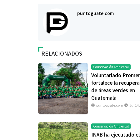
puntoguate.com
RELACIONADOS
Conservación Ambiental
Voluntariado Promer
fortalece la recuper
de áreas verdes en
Guatemala
puntoguate.com
Jul 14
Conservación Ambiental
INAB ha ejecutado e