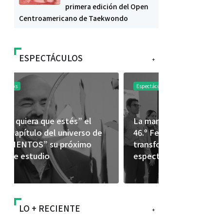
primera edición del Open
Centroamericano de Taekwondo
ESPECTÁCULOS
+
Espectáculos
Espectáculos
La marimba une generaciones: el
Shakira rom
46.º Festival de Marimba Paiz
Dai” y conq
transforma la tradición en un
mundial en 
espectáculo para todos
LO + RECIENTE
+