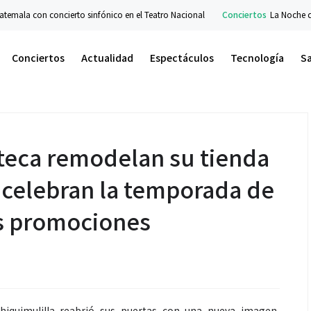
la con concierto sinfónico en el Teatro Nacional
Conciertos
La Noche del Bo
Conciertos
Actualidad
Espectáculos
Tecnología
S
zteca remodelan su tienda
 celebran la temporada de
s promociones
hiquimulilla reabrió sus puertas con una nueva imagen,