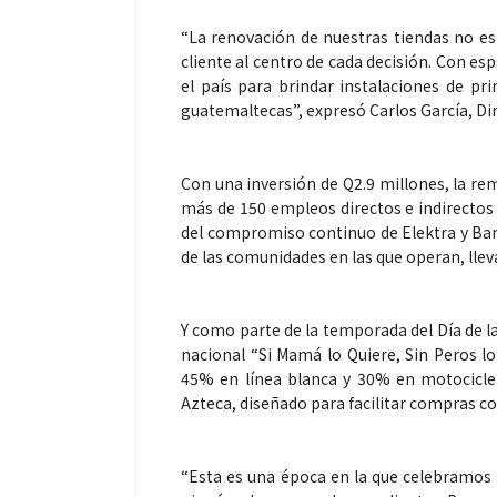
“La renovación de nuestras tiendas no es
cliente al centro de cada decisión. Con e
el país para brindar instalaciones de pri
guatemaltecas”, expresó Carlos García, Di
Con una inversión de Q2.9 millones, la r
Espectáculos
Espectáculos
más de 150 empleos directos e indirectos 
del compromiso continuo de Elektra y Ban
de las comunidades en las que operan, lle
La marimba une generaciones: el
Shakira rompe 
46.º Festival de Marimba Paiz
Dai” y conquis
transforma la tradición en un
mundial en Spo
Y como parte de la temporada del Día de l
espectáculo para todos
nacional “Si Mamá lo Quiere, Sin Peros lo
45% en línea blanca y 30% en motocicle
Azteca, diseñado para facilitar compras c
“Esta es una época en la que celebramos 