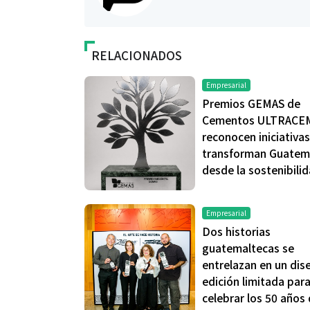
RELACIONADOS
Empresarial
Premios GEMAS de
Cementos ULTRACE
reconocen iniciativa
transforman Guatem
Salud
Salud
desde la sostenibili
¿Qué comer antes de un partido
Día Mundial Co
Empresarial
de fútbol? La estrategia que
alertan sobre l
Dos historias
usan los atletas para rendir
productos “D
guatemaltecas se
mejor
entrelazan en un dis
edición limitada par
celebrar los 50 años