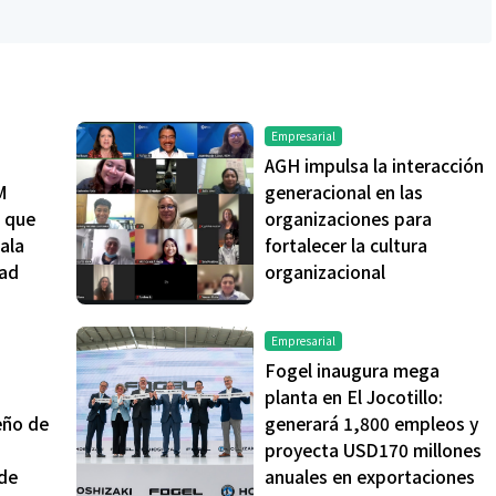
Empresarial
AGH impulsa la interacción
M
generacional en las
s que
organizaciones para
ala
fortalecer la cultura
Salud
dad
organizacional
ntra La Hepatitis:
El cuidado de la piel va mucho
Empresarial
os riesgos de los
más allá del rostro: cada zona
Fogel inaugura mega
ETOX”
merece una atención específica
planta en El Jocotillo:
eño de
generará 1,800 empleos y
a
proyecta USD170 millones
 de
anuales en exportaciones