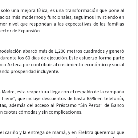
 solo una mejora física, es una transformación que pone al
spacios más modernos y funcionales, seguimos invirtiendo en
mer nivel que respondan a las expectativas de las familias
rector de Expansión.
emodelación abarcó más de 1,200 metros cuadrados y generó
Espectáculos
durante los 60 días de ejecución. Este esfuerzo forma parte
co Azteca por contribuir al crecimiento económico y social
vando prosperidad incluyente.
récords con “Dai
“Donde quiera que estés” el
ta el número uno
primer capítulo del universo de
tify y Billboard
“FRAGMENTOS” su próximo
a Madre, esta reapertura llega con el respaldo de la campaña
álbum de estudio
 Tiene”, que incluye descuentos de hasta 65% en telefonía,
tas, además del acceso al Préstamo “Sin Peros” de Banco
on cuotas cómodas y sin complicaciones.
el cariño y la entrega de mamá, y en Elektra queremos que