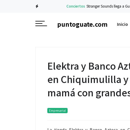
Conciertos
Stranger Sounds llega a Guatema
puntoguate.com
Inicio
Elektra y Banco A
en Chiquimulilla y
mamá con grande
Empresarial
La tienda Elektra y Banco Azteca en C