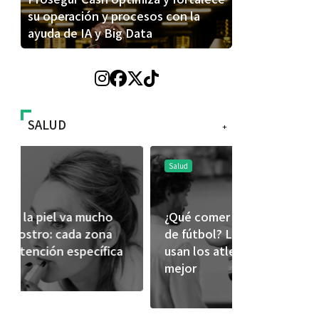
su operación y procesos con la
ayuda de IA y Big Data
SALUD
+
Salud
Salud
¿Qué comer antes de un partido
Día Mundial
de fútbol? La estrategia que
alertan sob
usan los atletas para rendir
productos
mejor