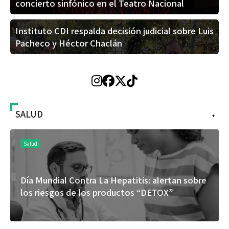
concierto sinfónico en el Teatro Nacional
Instituto CDI respalda decisión judicial sobre Luis
Pacheco y Héctor Chaclán
SALUD
+
Salud
Día Mundial Contra La Hepatitis: alertan sobre
E
los riesgos de los productos “DETOX”
r
e