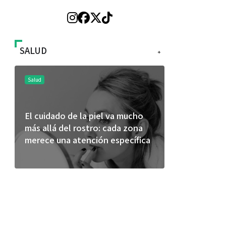
SALUD
+
Salud
Salud
El cuidado de la piel va mucho
¿Qué comer 
más allá del rostro: cada zona
de fútbol? 
merece una atención específica
usan los atl
mejor