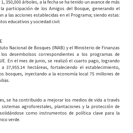
1, 350,000 árboles, a la fecha se ha tenido un avance de más
 la participación de los Amigos del Bosque, generando el
 a las acciones establecidas en el Programa; siendo estas:
s educativos y sociedad civil.
Espectáculos
UE
ituto Nacional de Bosques (INAB) y el Ministerio de Finanzas
 generaciones: el
Shakira rompe récords con “Dai
o los desembolsos correspondientes a los programas de
de Marimba Paiz
Dai” y conquista el número uno
. En el mes de junio, se realizó el cuarto pago, logrando
radición en un
mundial en Spotify y Billboard
 a 37,955.14 hectáreas, fortaleciendo el establecimiento,
ara todos
s bosques, inyectando a la economía local 75 millones de
lias.
s, se ha contribuido a mejorar los medios de vida a través
sistemas agroforestales, plantaciones y la protección de
nsolidándose como instrumentos de política clave para la
mico verde.