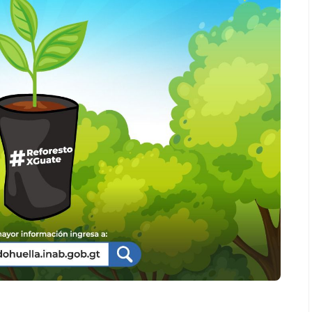
Salud
es de un partido
Día Mundial Contra La Hepatitis:
estrategia que
alertan sobre los riesgos de los
s para rendir
productos “DETOX”