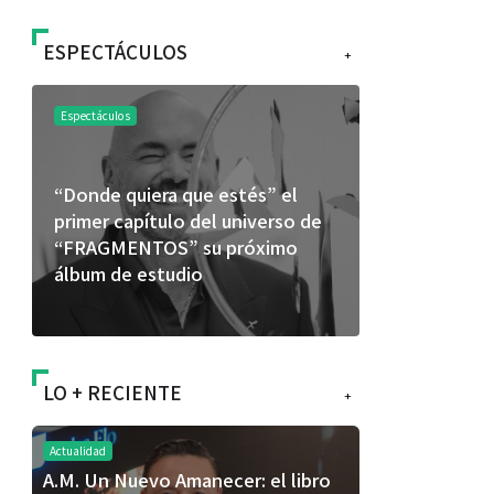
ESPECTÁCULOS
+
Espectáculos
Espectáculos
“Donde quiera que estés” el
La marimba 
primer capítulo del universo de
46.º Festiv
“FRAGMENTOS” su próximo
transforma 
álbum de estudio
espectácul
LO + RECIENTE
+
Actualidad
A.M. Un Nuevo Amanecer: el libro