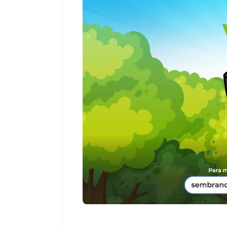
Salud
Salud
El cuidado de la piel va mucho
¿Qué comer ant
más allá del rostro: cada zona
de fútbol? La 
merece una atención específica
usan los atleta
mejor