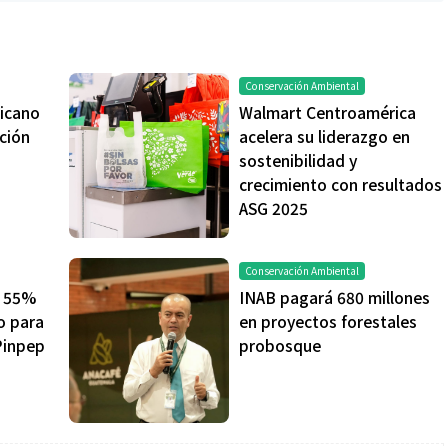
Conservación Ambiental
icano
Walmart Centroamérica
ación
acelera su liderazgo en
sostenibilidad y
crecimiento con resultados
ASG 2025
Conservación Ambiental
l 55%
INAB pagará 680 millones
o para
en proyectos forestales
Pinpep
probosque