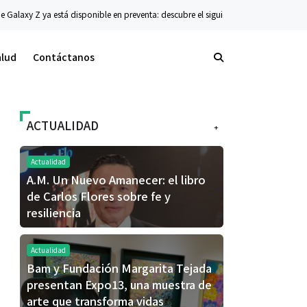
y Z ya está disponible en preventa: descubre el siguiente nivel de innovación pleg
alud
Contáctanos
ACTUALIDAD
+
Actualidad
A.M. Un Nuevo Amanecer: el libro
de Carlos Flores sobre fe y
resiliencia
Actualidad
Bam y Fundación Margarita Tejada
presentan Expo13, una muestra de
arte que transforma vidas