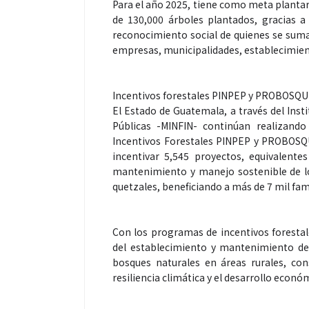
Para el año 2025, tiene como meta plantar 
de 130,000 árboles plantados, gracias a
reconocimiento social de quienes se suman
empresas, municipalidades, establecimiento
Espectáculos
Espectáculos
Incentivos forestales PINPEP y PROBOSQ
El Estado de Guatemala, a través del Inst
“Donde quiera que estés” el
La marimba une
Públicas -MINFIN- continúan realizand
primer capítulo del universo de
46.º Festival 
Incentivos Forestales PINPEP y PROBOSQUE
“FRAGMENTOS” su próximo
transforma la t
incentivar 5,545 proyectos, equivalentes
álbum de estudio
espectáculo p
mantenimiento y manejo sostenible de lo
quetzales, beneficiando a más de 7 mil fami
Con los programas de incentivos forestale
del establecimiento y mantenimiento de 
bosques naturales en áreas rurales, co
resiliencia climática y el desarrollo econó