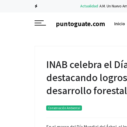
Actualidad
A.M. Un Nuevo Amanecer: el
puntoguate.com
Inicio
INAB celebra el Dí
destacando logros 
desarrollo foresta
Conservación Ambiental
En el marco del Día Mundial del Árbol, el