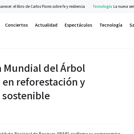
 libro de Carlos Flores sobre fe y resiliencia
Tecnología
La nueva serie Galax
Conciertos
Actualidad
Espectáculos
Tecnología
S
a Mundial del Árbol
en reforestación y
l sostenible
 Instituto Nacional de Bosques (INAB) reafirma su compromiso