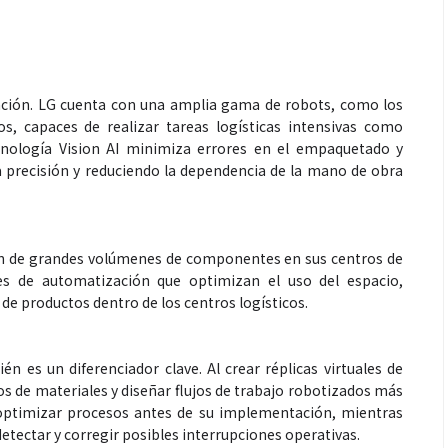
zación. LG cuenta con una amplia gama de robots, como los
, capaces de realizar tareas logísticas intensivas como
ecnología Vision AI minimiza errores en el empaquetado y
a precisión y reduciendo la dependencia de la mano de obra
Salud
ión de grandes volúmenes de componentes en sus centros de
es de automatización que optimizan el uso del espacio,
 de productos dentro de los centros logísticos.
la piel va mucho
¿Qué comer antes de un partido
stro: cada zona
de fútbol? La estrategia que
nción específica
usan los atletas para rendir
n es un diferenciador clave. Al crear réplicas virtuales de
mejor
os de materiales y diseñar flujos de trabajo robotizados más
 optimizar procesos antes de su implementación, mientras
etectar y corregir posibles interrupciones operativas.