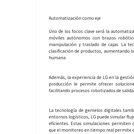
Automatización como eje
Uno de los focos clave será la automati
móviles autónomos con brazos robóticos
manipulación y traslado de cajas. La t
clasificación de productos, aumentando l
humana.
Salud
Además, la experiencia de LG en la gest
producción le permite ofrecer solucion
facilitando procesos robotizados de salida
El cuidado de 
más allá del ro
merece una ate
La tecnología de gemelos digitales tambié
entornos logísticos, LG puede simular fluj
eficientes. Estas simulaciones permiten
que el monitoreo en tiempo real permite d