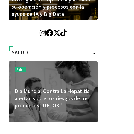
su operación y procesos con la
ayuda de IA y Big Data
SALUD
+
Salud
Salud
Día Mundial Contra La Hepatitis:
El cuidado 
alertan sobre los riesgos de los
más allá de
productos “DETOX”
merece una 