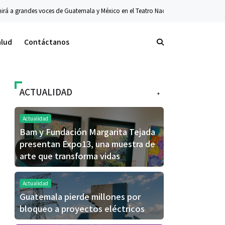
randes voces de Guatemala y México en el Teatro Nacional
Actualidad
Bam y 
alud
Contáctanos
ACTUALIDAD
+
Actualidad
Bam y Fundación Margarita Tejada
presentan Expo13, una muestra de
arte que transforma vidas
Actualidad
Guatemala pierde millones por
bloqueo a proyectos eléctricos