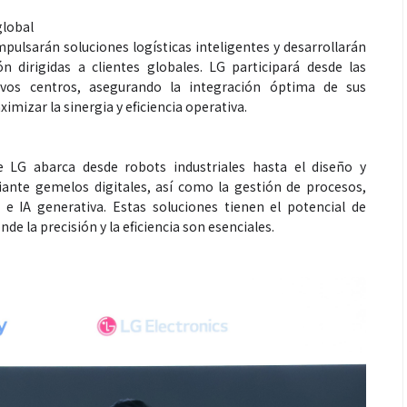
global
ulsarán soluciones logísticas inteligentes y desarrollarán
n dirigidas a clientes globales. LG participará desde las
vos centros, asegurando la integración óptima de sus
imizar la sinergia y eficiencia operativa.
Espectáculos
de LG abarca desde robots industriales hasta el diseño y
ante gemelos digitales, así como la gestión de procesos,
 e IA generativa. Estas soluciones tienen el potencial de
que estés” el
La marimba une generaciones: el
de la precisión y la eficiencia son esenciales.
o del universo de
46.º Festival de Marimba Paiz
 su próximo
transforma la tradición en un
dio
espectáculo para todos