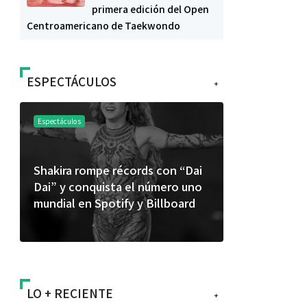
primera edición del Open
Centroamericano de Taekwondo
ESPECTÁCULOS
+
Espectáculos
Espectáculos
Shakira rompe récords con “Dai
“Donde quie
Dai” y conquista el número uno
primer capí
mundial en Spotify y Billboard
“FRAGMENT
álbum de e
LO + RECIENTE
+