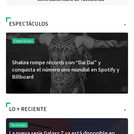
ESPECTÁCULOS
+
Espectáculos
on “Dai Dai” y
“Donde quiera que estés” e
o mundial en Spotify y
del universo de “FRAGMEN
álbum de estudio
LO + RECIENTE
+
Tecnología
La nueva serie Galaxy Z ya está disponible en