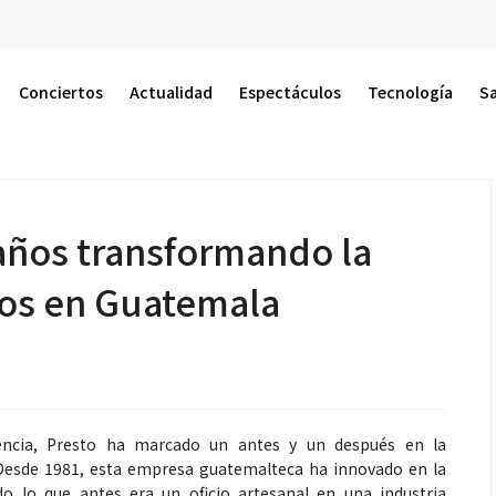
Act
Conciertos
Actualidad
Espectáculos
Tecnología
S
 años transformando la
tos en Guatemala
ncia, Presto ha marcado un antes y un después en la
Desde 1981, esta empresa guatemalteca ha innovado en la
do lo que antes era un oficio artesanal en una industria