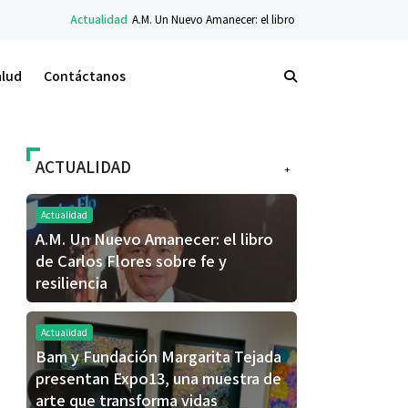
ualidad
A.M. Un Nuevo Amanecer: el libro de Carlos Flores sobre fe y resiliencia
alud
Contáctanos
ACTUALIDAD
+
Actualidad
A.M. Un Nuevo Amanecer: el libro
de Carlos Flores sobre fe y
resiliencia
Actualidad
Bam y Fundación Margarita Tejada
presentan Expo13, una muestra de
arte que transforma vidas