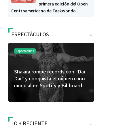
primera edición del Open
Centroamericano de Taekwondo
ESPECTÁCULOS
+
Espectáculos
Espectáculos
Shakira rompe récords con “Dai
“Donde quie
Dai” y conquista el número uno
primer capí
mundial en Spotify y Billboard
“FRAGMENT
álbum de e
LO + RECIENTE
+