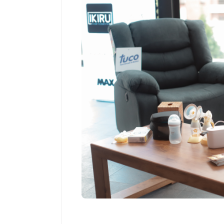
Salud
El cuidado de 
más allá del ro
merece una ate