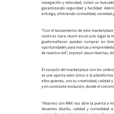
navegación y velocidad, incluir un buscador
garantizando seguridad y facilidad. Ade
entrega, ofreciendo comodidad, variedad y
“Con el lanzamiento de este marketplace
visión es clara: reunir en un solo lugar l
guatemaltecos puedan comprar en línea 
Espectáculos
oportunidades para marcas y emprendedore
de nuestra red”, expresó Jason Huertas, d
“Donde quiera 
primer capítul
El corazón del marketplace son los seller
“FRAGMENTOS”
se une aporta valor único a la plataforma
ellos quienes, con su creatividad, calidad
álbum de estu
y en constante evolución, donde el crecimi
“Aliarnos con MAX nos abre la puerta a m
llevamos diseño, calidad y comodidad a