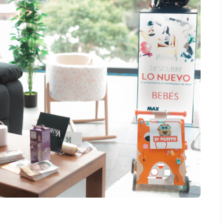
Salud
la piel va mucho
¿Qué comer antes de un partido
stro: cada zona
de fútbol? La estrategia que
nción específica
usan los atletas para rendir
mejor