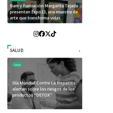
Bam y Fundación Margarita Tejada
presentan Expo13, una muestra de
arte que transforma vidas
SALUD
+
Salud
Salud
Día Mundial Contra La Hepatitis:
El cuidado 
alertan sobre los riesgos de los
más allá de
productos “DETOX”
merece una 