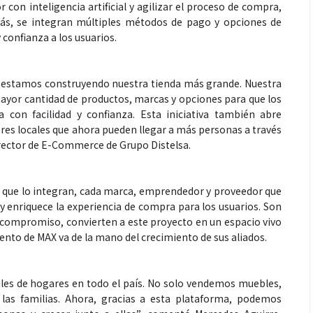
 con inteligencia artificial y agilizar el proceso de compra,
más, se integran múltiples métodos de pago y opciones de
 confianza a los usuarios.
 estamos construyendo nuestra tienda más grande. Nuestra
a mayor cantidad de productos, marcas y opciones para que los
con facilidad y confianza. Esta iniciativa también abre
Espectáculos
s locales que ahora pueden llegar a más personas a través
irector de E-Commerce de Grupo Distelsa.
que estés” el
La marimba une generaciones: el
o del universo de
46.º Festival de Marimba Paiz
s que lo integran, cada marca, emprendedor y proveedor que
 su próximo
transforma la tradición en un
 y enriquece la experiencia de compra para los usuarios. Son
 y compromiso, convierten a este proyecto en un espacio vivo
dio
espectáculo para todos
ento de MAX va de la mano del crecimiento de sus aliados.
iles de hogares en todo el país. No solo vendemos muebles,
 las familias. Ahora, gracias a esta plataforma, podemos