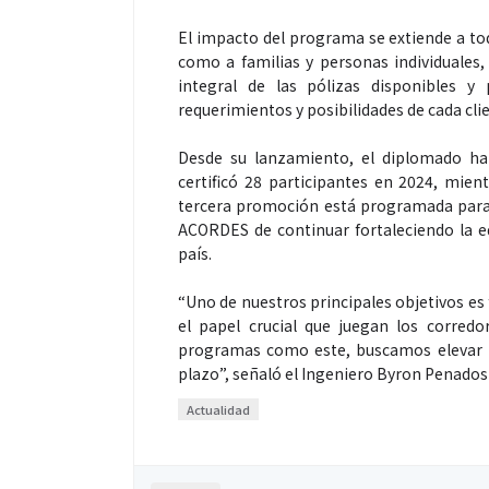
El impacto del programa se extiende a tod
como a familias y personas individuales
integral de las pólizas disponibles y 
requerimientos y posibilidades de cada cli
Espectáculos
Desde su lanzamiento, el diplomado ha
certificó 28 participantes en 2024, mien
“Donde quiera 
tercera promoción está programada para 
primer capítul
ACORDES de continuar fortaleciendo la e
“FRAGMENTOS”
país.
álbum de estu
“Uno de nuestros principales objetivos es
el papel crucial que juegan los corred
programas como este, buscamos elevar los
plazo”, señaló el Ingeniero Byron Penado
Actualidad