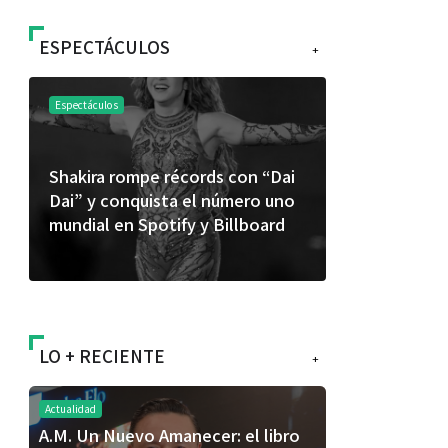
ESPECTÁCULOS
+
Espectáculos
Espectáculos
Shakira rompe récords con “Dai
“Donde quie
Dai” y conquista el número uno
primer capí
mundial en Spotify y Billboard
“FRAGMENT
álbum de e
LO + RECIENTE
+
Actualidad
A.M. Un Nuevo Amanecer: el libro