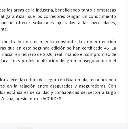
as las áreas de la industria, beneficiando tanto a empresas
, al garantizar que los corredores tengan un conocimiento
puedan ofrecer soluciones ajustadas a las necesidades,
ente.
Espectáculos
 mostrado un crecimiento constante: la primera edición
tras que en esta segunda edición se han certificado 45. La
que estés” el
La marimba une generaciones: el
iniciar en febrero de 2026, reafirmando el compromiso de
o del universo de
46.º Festival de Marimba Paiz
ducación y profesionalización del gremio asegurador en el
 su próximo
transforma la tradición en un
dio
espectáculo para todos
 fortalecer la cultura del seguro en Guatemala, reconociendo
ores en la relación entre asegurados y aseguradoras. Con
 estándares de calidad y confiabilidad del sector a largo
s Zetina, presidente de ACORDES.