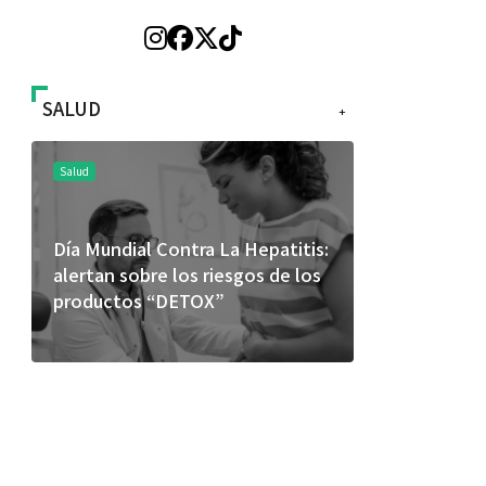
SALUD
+
Salud
Salud
Día Mundial Contra La Hepatitis:
El cuidado 
alertan sobre los riesgos de los
más allá de
productos “DETOX”
merece una 