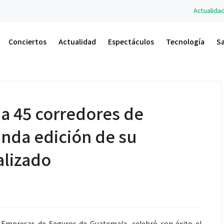
Actualidad
A.M. Un Nuevo A
Conciertos
Actualidad
Espectáculos
Tecnología
S
 a 45 corredores de
unda edición de su
alizado
 Empresas de Seguros de Guatemala, celebró con éxito el