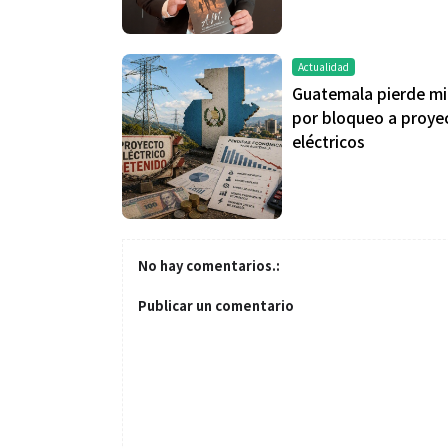
Actualidad
Guatemala pierde mi
por bloqueo a proye
eléctricos
Salud
El cuidado de 
más allá del ro
No hay comentarios.:
merece una ate
Publicar un comentario