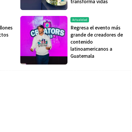
transforma vidas
Actualidad
llones
Regresa el evento más
ctos
grande de creadores de
contenido
Salud
latinoamericanos a
Guatemala
la piel va mucho
¿Qué comer antes de un partido
stro: cada zona
de fútbol? La estrategia que
nción específica
usan los atletas para rendir
mejor