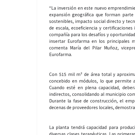
“La inversión en este nuevo emprendimien
expansión geográfica que forman parte 
sostenibles, impacto social directo y te
de escala, ecoeficiencia y certificacione
Espectáculos
Espectáculos
compañía para los desafíos y oportunidade
insertar Eurofarma en los principales 
comenta María del Pilar Muñoz, vicepr
La marimba une generaciones: el
Shakira rompe 
Eurofarma.
46.º Festival de Marimba Paiz
Dai” y conquis
transforma la tradición en un
mundial en Spo
Con 515 mil m² de área total y aproxim
espectáculo para todos
concebido en módulos, lo que permite a
Cuando esté en plena capacidad, deber
indirectos, consolidando al municipio com
Durante la fase de construcción, el em
decenas de proveedores locales, demostra
La planta tendrá capacidad para produc
diversas clases terapéuticas. Las primer