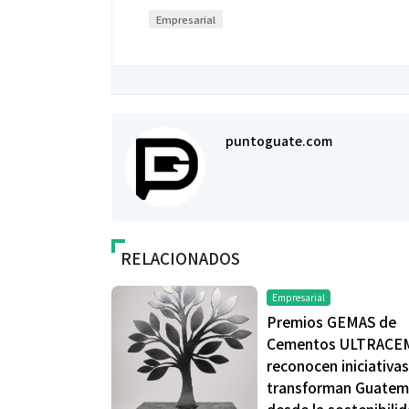
Empresarial
puntoguate.com
Salud
Salud
¿Qué comer antes de un partido
Día Mundial Co
de fútbol? La estrategia que
alertan sobre l
usan los atletas para rendir
productos “D
RELACIONADOS
mejor
Empresarial
Premios GEMAS de
Cementos ULTRACE
reconocen iniciativa
transforman Guatem
desde la sostenibili