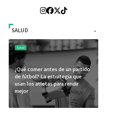
SALUD
+
Salud
Salud
¿Qué comer antes de un partido
Día Mundial
de fútbol? La estrategia que
alertan sob
usan los atletas para rendir
productos
mejor