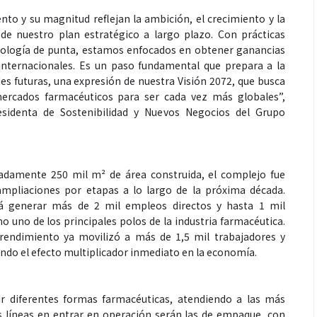
to y su magnitud reflejan la ambición, el crecimiento y la
de nuestro plan estratégico a largo plazo. Con prácticas
cnología de punta, estamos enfocados en obtener ganancias
s internacionales. Es un paso fundamental que prepara a la
Espectáculos
s futuras, una expresión de nuestra Visión 2072, que busca
mercados farmacéuticos para ser cada vez más globales”,
esidenta de Sostenibilidad y Nuevos Negocios del Grupo
récords con “Dai
“Donde quiera que estés” el
ta el número uno
primer capítulo del universo de
tify y Billboard
“FRAGMENTOS” su próximo
adamente 250 mil m² de área construida, el complejo fue
álbum de estudio
mpliaciones por etapas a lo largo de la próxima década.
á generar más de 2 mil empleos directos y hasta 1 mil
o uno de los principales polos de la industria farmacéutica.
prendimiento ya movilizó a más de 1,5 mil trabajadores y
ndo el efecto multiplicador inmediato en la economía.
ir diferentes formas farmacéuticas, atendiendo a las más
as líneas en entrar en operación serán las de empaque, con