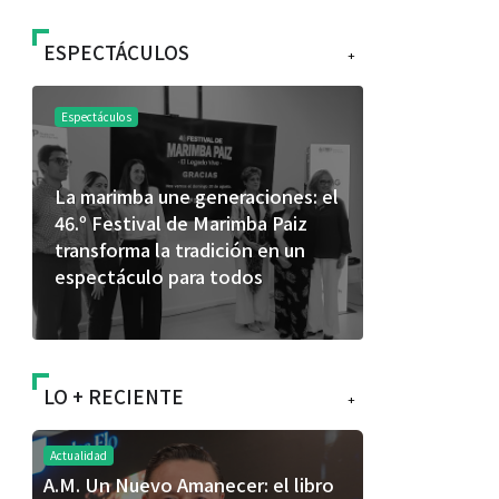
ESPECTÁCULOS
+
Espectáculos
Espectáculos
La marimba une generaciones: el
Shakira rom
46.º Festival de Marimba Paiz
Dai” y conq
transforma la tradición en un
mundial en 
espectáculo para todos
LO + RECIENTE
+
Actualidad
A.M. Un Nuevo Amanecer: el libro