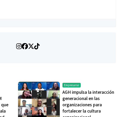
Salud
ntra La Hepatitis:
El cuidado de la piel va mucho
os riesgos de los
más allá del rostro: cada zona
ETOX”
merece una atención específica
Empresarial
AGH impulsa la interacción
M
generacional en las
s que
organizaciones para
ala
fortalecer la cultura
dad
organizacional