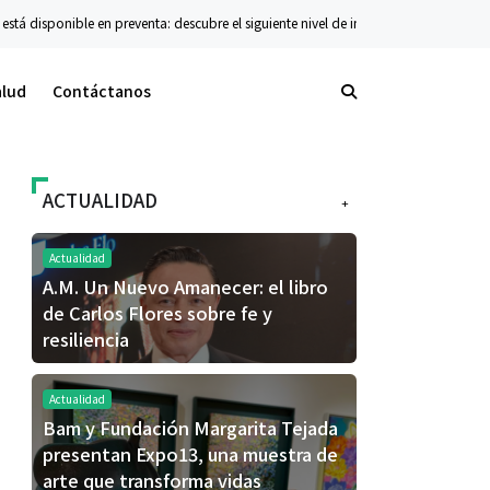
 disponible en preventa: descubre el siguiente nivel de innovación plegable
Co
alud
Contáctanos
ACTUALIDAD
+
Actualidad
A.M. Un Nuevo Amanecer: el libro
de Carlos Flores sobre fe y
resiliencia
Actualidad
Bam y Fundación Margarita Tejada
presentan Expo13, una muestra de
arte que transforma vidas