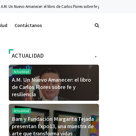
r: el libro de Carlos Flores sobre fe y resiliencia
Tecnología
La nueva serie 
alud
Contáctanos
ACTUALIDAD
+
Actualidad
A.M. Un Nuevo Amanecer: el libro
de Carlos Flores sobre fe y
resiliencia
Actualidad
Bam y Fundación Margarita Tejada
presentan Expo13, una muestra de
arte que transforma vidas