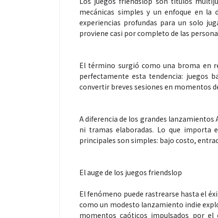
Los juegos friendslop son títulos multi
mecánicas simples y un enfoque en la d
experiencias profundas para un solo jug
proviene casi por completo de las personas
Espectáculos
El término surgió como una broma en re
perfectamente esta tendencia: juegos b
“Donde quiera 
convertir breves sesiones en momentos de
primer capítul
“FRAGMENTOS”
A diferencia de los grandes lanzamientos 
álbum de estu
ni tramas elaboradas. Lo que importa es 
principales son simples: bajo costo, entra
El auge de los juegos friendslop
El fenómeno puede rastrearse hasta el éxi
como un modesto lanzamiento indie explo
momentos caóticos impulsados por el c