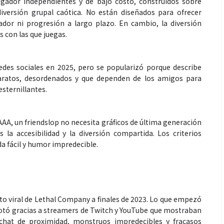
jugador independientes y de bajo costo, construidos sobre
iversión grupal caótica. No están diseñados para ofrecer
ador ni progresión a largo plazo. En cambio, la diversión
 con las que juegas.
Espectáculos
des sociales en 2025, pero se popularizó porque describe
aratos, desordenados y que dependen de los amigos para
que estés” el
La marimba une generaciones: el
sternillantes.
o del universo de
46.º Festival de Marimba Paiz
 su próximo
transforma la tradición en un
AAA, un friendslop no necesita gráficos de última generación
dio
espectáculo para todos
la accesibilidad y la diversión compartida. Los criterios
da fácil y humor impredecible.
to viral de Lethal Company a finales de 2023. Lo que empezó
tó gracias a streamers de Twitch y YouTube que mostraban
hat de proximidad, monstruos impredecibles y fracasos