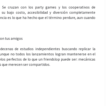
. Se cruzan con los party games y los cooperativos de
s su bajo costo, accesibilidad y diversión completamente
ncia es lo que ha hecho que el término perdure, aun cuando
Salud
con tus amigos
decenas de estudios independientes buscando replicar la
la piel va mucho
¿Qué comer antes de un partido
 Aunque no todos los lanzamientos logran mantenerse en el
os perfectos de lo que un friendslop puede ser: mecánicas
stro: cada zona
de fútbol? La estrategia que
s que merecen ser compartidos.
nción específica
usan los atletas para rendir
mejor