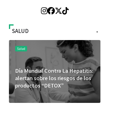
SALUD
+
Salud
Salud
Día Mundial Contra La Hepatitis:
El cuidado 
alertan sobre los riesgos de los
más allá de
productos “DETOX”
merece una 