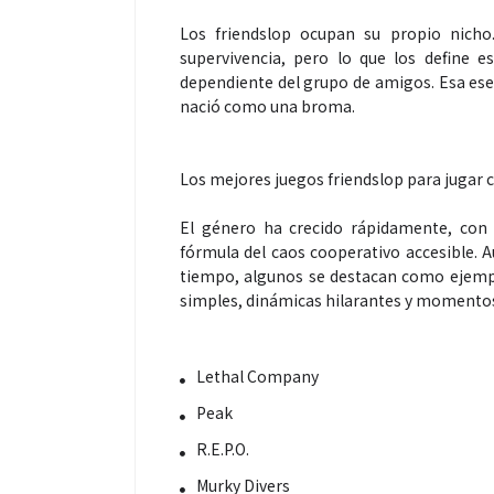
Los friendslop ocupan su propio nicho
supervivencia, pero lo que los define e
dependiente del grupo de amigos. Esa ese
nació como una broma.
Salud
Los mejores juegos friendslop para jugar 
El género ha crecido rápidamente, con 
El cuidado de 
fórmula del caos cooperativo accesible.
tiempo, algunos se destacan como ejempl
más allá del ro
simples, dinámicas hilarantes y momento
merece una ate
Lethal Company
Peak
R.E.P.O.
Murky Divers