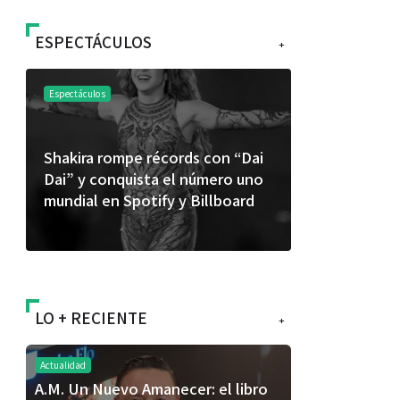
ESPECTÁCULOS
+
Espectáculos
Espectáculos
Shakira rompe récords con “Dai
“Donde quie
Dai” y conquista el número uno
primer capí
mundial en Spotify y Billboard
“FRAGMENT
álbum de e
LO + RECIENTE
+
Actualidad
A.M. Un Nuevo Amanecer: el libro