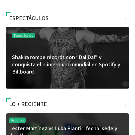
ESPECTÁCULOS
+
táculos
Espectáculo
ira rompe récords con “Dai Dai” y
“Donde 
uista el número uno mundial en Spotify y
del uni
board
álbum d
LO + RECIENTE
+
Deportes
Lester Martínez vs Luka Plantić: fecha, sede y