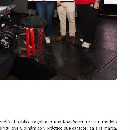
endió al público regalando una Navi Adventure, un modelo
íritu joven, dinámico y práctico que caracteriza a la marca.