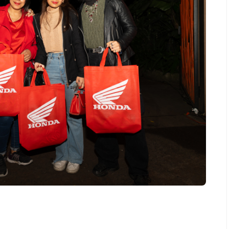
Salud
er antes de un partido
Día Mundial Contra La Hepa
l? La estrategia que
alertan sobre los riesgos d
 atletas para rendir
productos “DETOX”