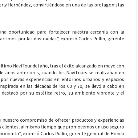
rly Hernández, convirtiéndose en una de las protagonistas
na oportunidad para fortalecer nuestra cercanía con la
pectáculos
Espectáculos
rtimos por las dos ruedas”, expresó Carlos Pullin, gerente
 marimba une generaciones: el
Shakira rompe récor
.º Festival de Marimba Paiz
Dai” y conquista el
ltimo NaviTour del año, tras el éxito alcanzado en mayo con
ansforma la tradición en un
mundial en Spotify y
 de años anteriores, cuando los NaviTours se realizaban en
pectáculo para todos
por nuevas experiencias en entornos urbanos y espacios
inspirada en las décadas de los 60 y 70, se llevó a cabo en
 destacó por su estética retro, su ambiente vibrante y el
s nuestro compromiso de ofrecer productos y experiencias
ros clientes, al mismo tiempo que promovemos un uso seguro
momento”, expresó Carlos Pullin, gerente general de Honda