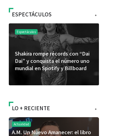
ESPECTÁCULOS
+
Espectáculos
ds con “Dai
“Donde quiera que estés” el
 número uno
primer capítulo del universo de
 Billboard
“FRAGMENTOS” su próximo
álbum de estudio
LO + RECIENTE
+
Actualidad
A.M. Un Nuevo Amanecer: el libro