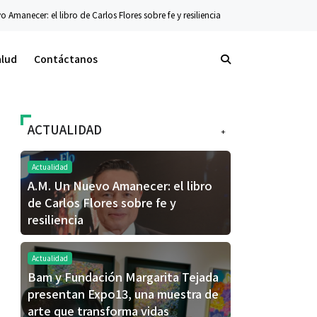
los Flores sobre fe y resiliencia
Tecnología
La nueva serie Galaxy Z ya está d
alud
Contáctanos
ACTUALIDAD
+
Actualidad
A.M. Un Nuevo Amanecer: el libro
de Carlos Flores sobre fe y
resiliencia
Actualidad
Bam y Fundación Margarita Tejada
presentan Expo13, una muestra de
arte que transforma vidas