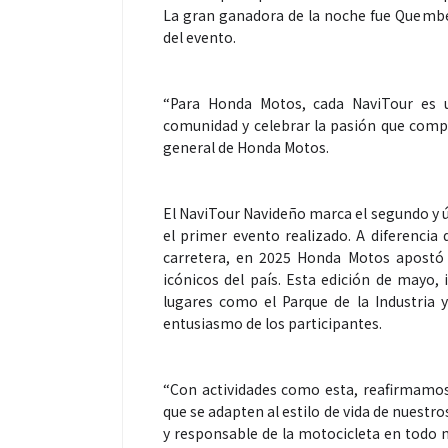
La gran ganadora de la noche fue Quembe
del evento.
“Para Honda Motos, cada NaviTour es u
Espectáculos
Es
comunidad y celebrar la pasión que compa
general de Honda Motos.
“Donde quiera que estés” el
La
primer capítulo del universo de
46
El NaviTour Navideño marca el segundo y ú
“FRAGMENTOS” su próximo
tr
el primer evento realizado. A diferencia
álbum de estudio
es
carretera, en 2025 Honda Motos apostó 
icónicos del país. Esta edición de mayo, 
lugares como el Parque de la Industria y
entusiasmo de los participantes.
“Con actividades como esta, reafirmamo
que se adapten al estilo de vida de nuest
y responsable de la motocicleta en todo 