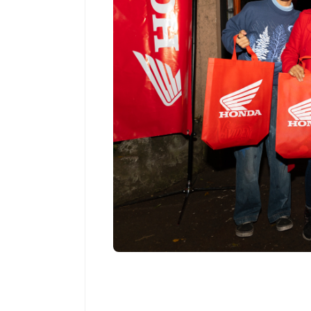
Salud
Salud
El cuidado de la piel va mucho
¿Qué com
más allá del rostro: cada zona
de fútbo
merece una atención específica
usan los
mejor