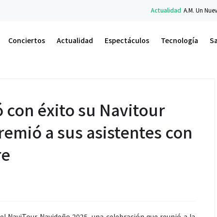
Actualidad
A.M. Un Nuevo Amanecer: el libro de Car
Conciertos
Actualidad
Espectáculos
Tecnología
S
 con éxito su Navitour
remió a sus asistentes con
re
el NaviTour Navideño 2025, una celebración que reunió a la