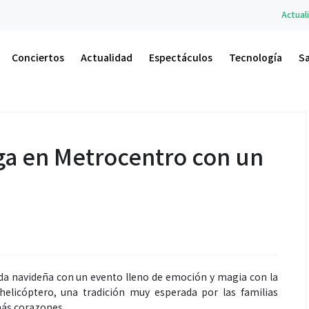
Actualidad
A.M. Un Nuevo Amanecer
Conciertos
Actualidad
Espectáculos
Tecnología
S
a en Metrocentro con un
ada navideña con un evento lleno de emoción y magia con la
helicóptero, una tradición muy esperada por las familias
más corazones.