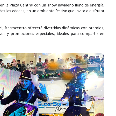
. en la Plaza Central con un show navideño lleno de energía,
as las edades, en un ambiente festivo que invita a disfrutar
al, Metrocentro ofrecerá divertidas dinámicas con premios,
Espectáculos
sivos y promociones especiales, ideales para compartir en
que estés” el
La marimba une generaciones: el
o del universo de
46.º Festival de Marimba Paiz
 su próximo
transforma la tradición en un
dio
espectáculo para todos