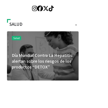
SALUD
+
Salud
Salud
Día Mundial Contra La Hepatitis:
El cuidado 
alertan sobre los riesgos de los
más allá de
productos “DETOX”
merece una 