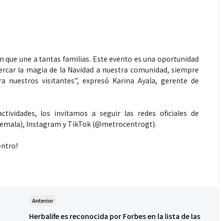
ón que une a tantas familias. Este evento es una oportunidad
ercar la magia de la Navidad a nuestra comunidad, siempre
Salud
nuestros visitantes”, expresó Karina Ayala, gerente de
la piel va mucho
¿Qué comer antes de un partido
tividades, los invitamos a seguir las redes oficiales de
emala), Instagram y TikTok (@metrocentrogt).
stro: cada zona
de fútbol? La estrategia que
nción específica
usan los atletas para rendir
entro!
mejor
Anterior
Herbalife es reconocida por Forbes en la lista de las