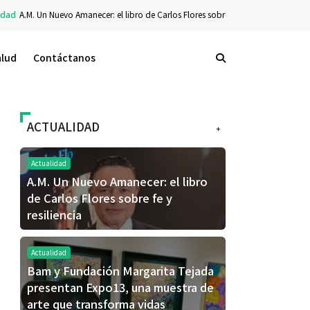
: el libro de Carlos Flores sobre fe y resiliencia
Tecnología
La nueva serie Ga
alud
Contáctanos
ACTUALIDAD
+
Actualidad
A.M. Un Nuevo Amanecer: el libro
de Carlos Flores sobre fe y
resiliencia
Actualidad
Bam y Fundación Margarita Tejada
presentan Expo13, una muestra de
arte que transforma vidas