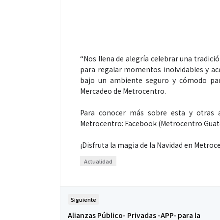
“Nos llena de alegría celebrar una tradici
para regalar momentos inolvidables y ac
Salud
bajo un ambiente seguro y cómodo para 
Mercadeo de Metrocentro.
El cuidado de 
Para conocer más sobre esta y otras ac
Metrocentro: Facebook (Metrocentro Guat
más allá del ro
merece una ate
¡Disfruta la magia de la Navidad en Metroc
Actualidad
Siguiente
Alianzas Público- Privadas -APP- para la