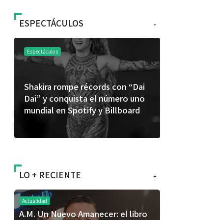
ESPECTÁCULOS
+
Espectáculos
Espectáculos
Shakira rompe récords con “Dai
“Donde quie
Dai” y conquista el número uno
primer capí
mundial en Spotify y Billboard
“FRAGMENT
álbum de e
LO + RECIENTE
+
Actualidad
A.M. Un Nuevo Amanecer: el libro