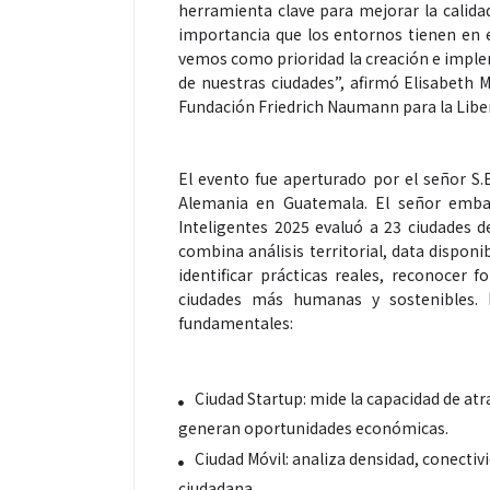
herramienta clave para mejorar la calida
importancia que los entornos tienen en e
vemos como prioridad la creación e imple
de nuestras ciudades”, afirmó Elisabeth M
Fundación Friedrich Naumann para la Libe
Espectáculos
El evento fue aperturado por el señor S.
“Donde quiera 
Alemania en Guatemala. El señor embaj
primer capítul
Inteligentes 2025 evaluó a 23 ciudades 
“FRAGMENTOS”
combina análisis territorial, data disponib
álbum de estu
identificar prácticas reales, reconocer f
ciudades más humanas y sostenibles. L
fundamentales:
Ciudad Startup: mide la capacidad de atr
generan oportunidades económicas.
Ciudad Móvil: analiza densidad, conectivi
ciudadana.