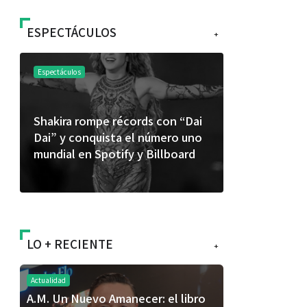
ESPECTÁCULOS
+
Espectáculos
Espectáculos
Shakira rompe récords con “Dai
“Donde quie
Dai” y conquista el número uno
primer capí
mundial en Spotify y Billboard
“FRAGMENT
álbum de e
LO + RECIENTE
+
Actualidad
A.M. Un Nuevo Amanecer: el libro