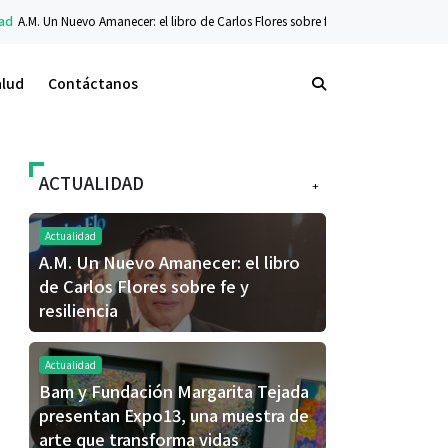
cer: el libro de Carlos Flores sobre fe y resiliencia
Tecnología
La nueva seri
alud
Contáctanos
ACTUALIDAD
+
Actualidad
A.M. Un Nuevo Amanecer: el libro
de Carlos Flores sobre fe y
resiliencia
Actualidad
Bam y Fundación Margarita Tejada
presentan Expo13, una muestra de
arte que transforma vidas