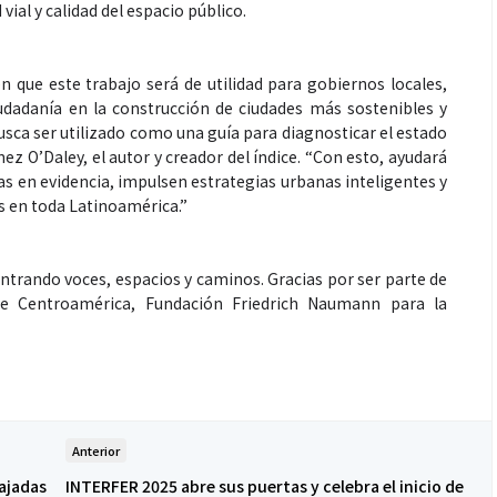
vial y calidad del espacio público.
 que este trabajo será de utilidad para gobiernos locales,
udadanía en la construcción de ciudades más sostenibles y
usca ser utilizado como una guía para diagnosticar el estado
nez O’Daley, el autor y creador del índice. “Con esto, ayudará
Salud
das en evidencia, impulsen estrategias urbanas inteligentes y
s en toda Latinoamérica.”
la piel va mucho
¿Qué comer antes de un partido
stro: cada zona
de fútbol? La estrategia que
trando voces, espacios y caminos. Gracias por ser parte de
 de Centroamérica, Fundación Friedrich Naumann para la
nción específica
usan los atletas para rendir
mejor
Anterior
ajadas
INTERFER 2025 abre sus puertas y celebra el inicio de