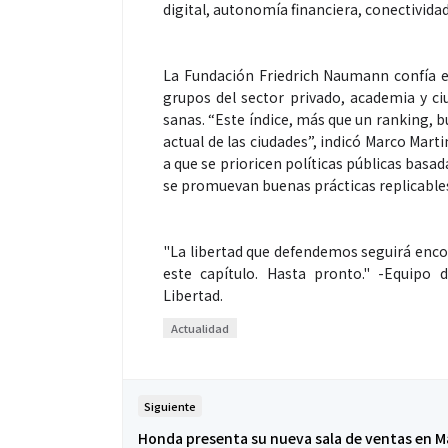
digital, autonomía financiera, conectividad 
La Fundación Friedrich Naumann confía en
grupos del sector privado, academia y ci
sanas. “Este índice, más que un ranking, b
actual de las ciudades”, indicó Marco Marti
Salud
a que se prioricen políticas públicas basa
se promuevan buenas prácticas replicable
El cuidado de 
más allá del ro
"La libertad que defendemos seguirá encon
este capítulo. Hasta pronto." -Equipo
merece una ate
Libertad.
Actualidad
Siguiente
Honda presenta su nueva sala de ventas en M