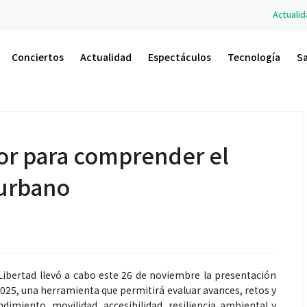
Actualidad
A.M. Un Nuevo Amane
Conciertos
Actualidad
Espectáculos
Tecnología
S
or para comprender el
 urbano
ibertad llevó a cabo este 26 de noviembre la presentación
 2025, una herramienta que permitirá evaluar avances, retos y
miento, movilidad, accesibilidad, resiliencia ambiental y