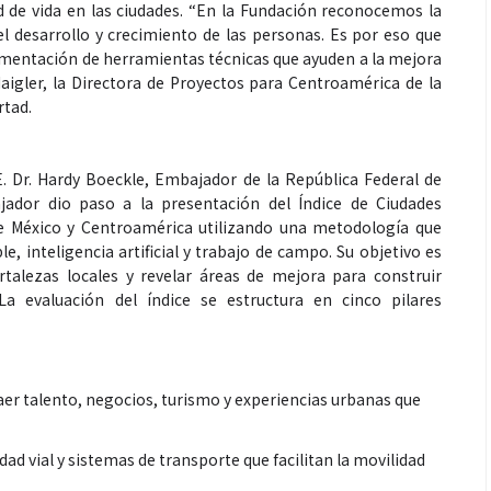
d de vida en las ciudades. “En la Fundación reconocemos la
l desarrollo y crecimiento de las personas. Es por eso que
mentación de herramientas técnicas que ayuden a la mejora
aigler, la Directora de Proyectos para Centroamérica de la
rtad.
Espectáculos
E. Dr. Hardy Boeckle, Embajador de la República Federal de
que estés” el
La marimba une generaciones: el
ador dio paso a la presentación del Índice de Ciudades
o del universo de
46.º Festival de Marimba Paiz
de México y Centroamérica utilizando una metodología que
 su próximo
transforma la tradición en un
le, inteligencia artificial y trabajo de campo. Su objetivo es
dio
espectáculo para todos
ortalezas locales y revelar áreas de mejora para construir
a evaluación del índice se estructura en cinco pilares
aer talento, negocios, turismo y experiencias urbanas que
dad vial y sistemas de transporte que facilitan la movilidad