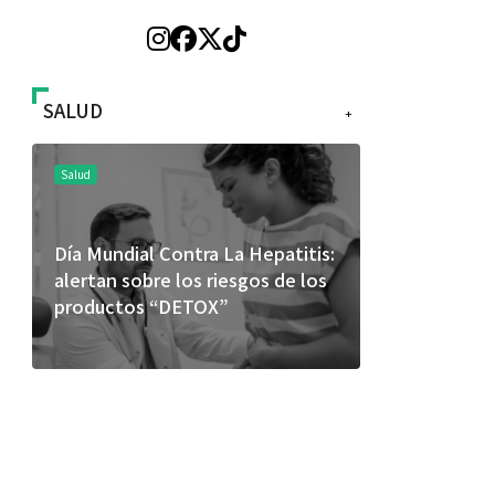
SALUD
+
Salud
Salud
Día Mundial Contra La Hepatitis:
El cuidado 
alertan sobre los riesgos de los
más allá de
productos “DETOX”
merece una 