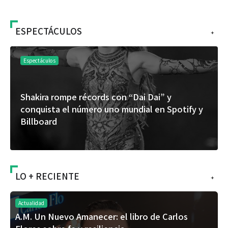
ESPECTÁCULOS
+
Espectáculos
“Donde quiera que estés” el primer capítulo
del universo de “FRAGMENTOS” su próximo
álbum de estudio
LO + RECIENTE
+
Actualidad
A.M. Un Nuevo Amanecer: el libro de Carlos