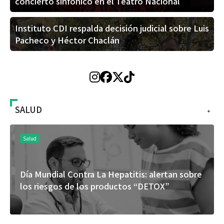
concierto sinfónico en el Teatro Nacional
Instituto CDI respalda decisión judicial sobre Luis
Pacheco y Héctor Chaclán
SALUD
+
Salud
 alertan sobre
El cuidado de la piel va mucho más al
DETOX”
rostro: cada zona merece una atenc
específica