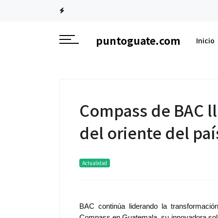
puntoguate.com
Inicio
Compass de BAC ll
del oriente del paí
Actualidad
BAC continúa liderando la transformación
Compass en Guatemala
, su innovadora so