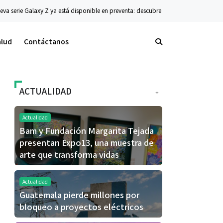
stá disponible en preventa: descubre el siguiente nivel de innovación plegable
alud
Contáctanos
ACTUALIDAD
+
Actualidad
Bam y Fundación Margarita Tejada
presentan Expo13, una muestra de
arte que transforma vidas
Actualidad
Guatemala pierde millones por
bloqueo a proyectos eléctricos