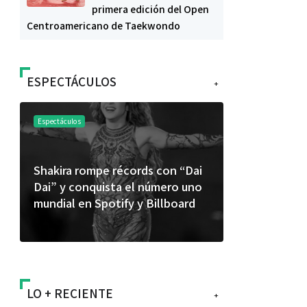
primera edición del Open
Centroamericano de Taekwondo
ESPECTÁCULOS
+
Espectáculos
Espectáculos
Shakira rompe récords con “Dai
“Donde quie
Dai” y conquista el número uno
primer capí
mundial en Spotify y Billboard
“FRAGMENT
álbum de e
LO + RECIENTE
+