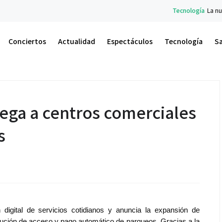
Tecnología
La nueva serie Galaxy Z ya e
Conciertos
Actualidad
Espectáculos
Tecnología
S
ega a centros comerciales
s
 digital de servicios cotidianos y anuncia la expansión de
lución de acceso y pago automático de parqueos. Gracias a la