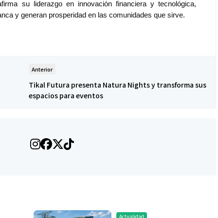
rma su liderazgo en innovación financiera y tecnológica,
anca y generan prosperidad en las comunidades que sirve.
Anterior
Tikal Futura presenta Natura Nights y transforma sus
espacios para eventos
Salud
la piel va mucho
¿Qué comer antes de un partido
stro: cada zona
de fútbol? La estrategia que
nción específica
usan los atletas para rendir
mejor
Actualidad