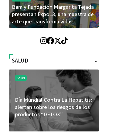
Bam y Fundación Margarita Tejada
presentan Expo13, una muestra de
arte que transforma vidas
SALUD
+
Salud
Salud
Día Mundial Contra La Hepatitis:
El cuidado 
alertan sobre los riesgos de los
más allá de
productos “DETOX”
merece una 