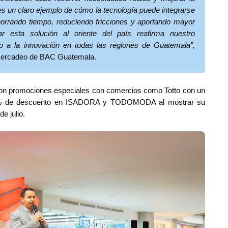
s un claro ejemplo de cómo la tecnología puede integrarse
ahorrando tiempo, reduciendo fricciones y aportando mayor
ar esta solución al oriente del país reafirma nuestro
 a la innovación en todas las regiones de Guatemala”,
 Mercadeo de BAC Guatemala.
Espectáculos
con
promociones especiales con comercios como Totto con un
5% de descuento en ISADORA y TODOMODA al mostrar su
e julio.
que estés” el
La marimba une generaciones: el
o del universo de
46.º Festival de Marimba Paiz
 su próximo
transforma la tradición en un
dio
espectáculo para todos