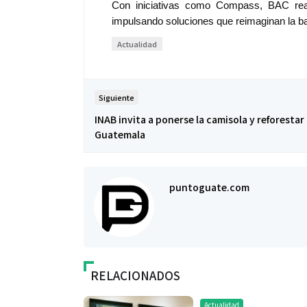
Con iniciativas como Compass, BAC reafi
impulsando soluciones que reimaginan la b
Actualidad
Siguiente
INAB invita a ponerse la camisola y reforestar
Guatemala
Salud
puntoguate.com
El cuidado de 
más allá del ro
merece una ate
RELACIONADOS
Actualidad