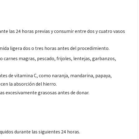
te las 24 horas previas y consumir entre dos y cuatro vasos
mida ligera dos o tres horas antes del procedimiento.
o carnes magras, pescado, frijoles, lentejas, garbanzos,
tes de vitamina C, como naranja, mandarina, papaya,
Salud
en la absorción del hierro.
das excesivamente grasosas antes de donar.
ntra La Hepatitis:
El cuidado de la piel va mucho
os riesgos de los
más allá del rostro: cada zona
ETOX”
merece una atención específica
uidos durante las siguientes 24 horas.