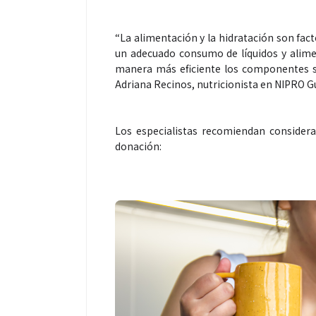
“La alimentación y la hidratación son fac
un adecuado consumo de líquidos y alime
manera más eficiente los componentes s
Adriana Recinos, nutricionista en NIPRO 
Espectáculos
Espectáculos
Los especialistas recomiendan considera
donación:
La marimba une generaciones: el
Shakira rompe 
46.º Festival de Marimba Paiz
Dai” y conquis
transforma la tradición en un
mundial en Spo
espectáculo para todos