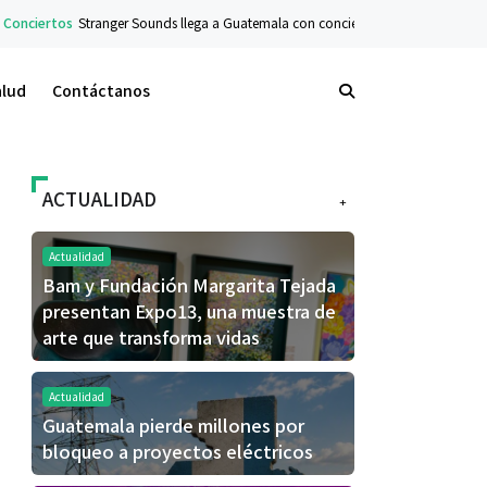
ertos
Stranger Sounds llega a Guatemala con concierto sinfónico en el Teatro Na
alud
Contáctanos
ACTUALIDAD
+
Actualidad
Bam y Fundación Margarita Tejada
presentan Expo13, una muestra de
arte que transforma vidas
Actualidad
Guatemala pierde millones por
bloqueo a proyectos eléctricos