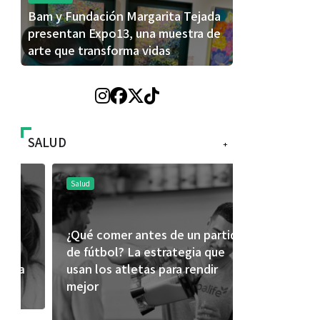
Bam y Fundación Margarita Tejada
presentan Expo13, una muestra de
arte que transforma vidas
SALUD
+
Salud
Salud
¿Qué comer antes de un partido
Día Mundial
de fútbol? La estrategia que
alertan sob
usan los atletas para rendir
productos
mejor