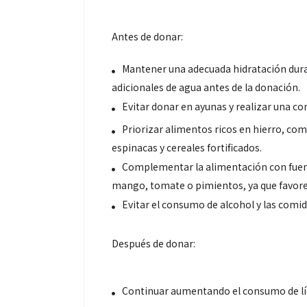
Antes de donar:
Mantener una adecuada hidratación duran
adicionales de agua antes de la donación.
Evitar donar en ayunas y realizar una co
Priorizar alimentos ricos en hierro, com
espinacas y cereales fortificados.
Complementar la alimentación con fuen
Salud
Salud
mango, tomate o pimientos, ya que favorec
Evitar el consumo de alcohol y las comi
¿Qué comer antes de un partido
Día Mundial Co
de fútbol? La estrategia que
alertan sobre l
Después de donar:
usan los atletas para rendir
productos “D
mejor
Continuar aumentando el consumo de líq