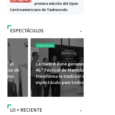
primera edición del Open
Centroamericano de Taekwondo
ESPECTÁCULOS
+
Espectáculos
Espectáculos
La marimba une generaciones: el
Shakira rom
46.º Festival de Marimba Paiz
Dai” y conq
transforma la tradición en un
mundial en 
espectáculo para todos
LO + RECIENTE
+