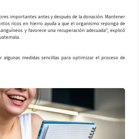
tores importantes antes y después de la donación. Mantener
ntos ricos en hierro ayuda a que el organismo reponga de
anguíneos y favorece una recuperación adecuada”, explicó
Guatemala.
Espectáculos
r algunas medidas sencillas para optimizar el proceso de
récords con “Dai
“Donde quiera que estés” el
ta el número uno
primer capítulo del universo de
tify y Billboard
“FRAGMENTOS” su próximo
álbum de estudio