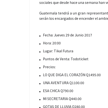
sociales que desde hace una semana han vue
Guatemala tendrá a un gran representante
serán los encargados de encender el ambie
Fecha: Jueves 29 de Junio 2017
Hora: 20:00
Espectáculos
Lugar: Tikal Futura
Puntos de Venta: Todoticket
“Donde quiera 
primer capítul
Precios:
“FRAGMENTOS”
LO QUE DIGA EL CORAZÓN Q1495.00
álbum de estu
UNA AVENTURA Q1100.00
ESA CHICA Q790.00
MI SECRETARIA Q440.00
GOTAS DE LLUVIA Q280.00