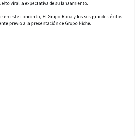
lto viral la expectativa de su lanzamiento.
 en este concierto, El Grupo Rana y los sus grandes éxitos
nte previo a la presentación de Grupo Niche.
Espectáculos
que estés” el
La marimba une generaciones: el
o del universo de
46.º Festival de Marimba Paiz
 su próximo
transforma la tradición en un
dio
espectáculo para todos