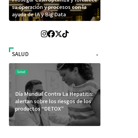
su operación y procesos con la
ayuda de IA y Big Data
SALUD
+
Salud
Salud
Día Mundial Contra La Hepatitis:
El cuidado 
alertan sobre los riesgos de los
más allá de
productos “DETOX”
merece una 