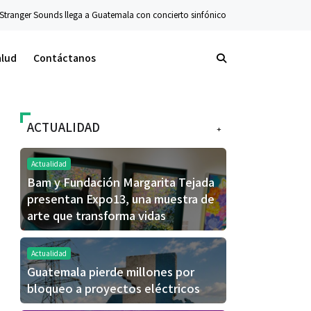
ega a Guatemala con concierto sinfónico en el Teatro Nacional
Conciertos
L
alud
Contáctanos
ACTUALIDAD
+
Actualidad
Bam y Fundación Margarita Tejada
presentan Expo13, una muestra de
arte que transforma vidas
Actualidad
Guatemala pierde millones por
bloqueo a proyectos eléctricos