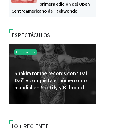
primera edición del Open
Centroamericano de Taekwondo
ESPECTÁCULOS
+
Espectáculos
Espectáculos
Shakira rompe récords con “Dai
“Donde quie
Dai” y conquista el número uno
primer capí
mundial en Spotify y Billboard
“FRAGMENT
álbum de e
LO + RECIENTE
+