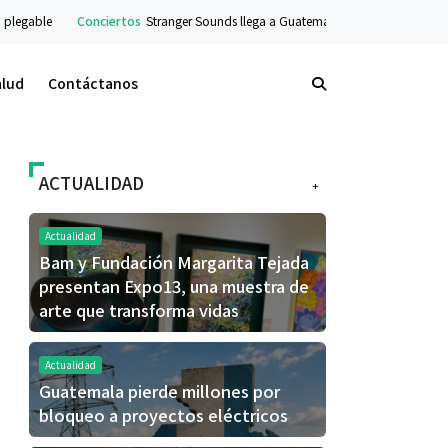
Conciertos
Stranger Sounds llega a Guatemala con concierto sinfónico en el 
alud
Contáctanos
ACTUALIDAD
+
Actualidad
Bam y Fundación Margarita Tejada
presentan Expo13, una muestra de
arte que transforma vidas
Actualidad
Guatemala pierde millones por
bloqueo a proyectos eléctricos