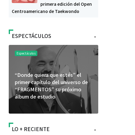
primera edición del Open
Centroamericano de Taekwondo
ESPECTÁCULOS
+
Espectáculos
Espectáculos
“Donde quiera que estés” el
La marimba 
primer capítulo del universo de
46.º Festiv
“FRAGMENTOS” su próximo
transforma 
álbum de estudio
espectácul
LO + RECIENTE
+