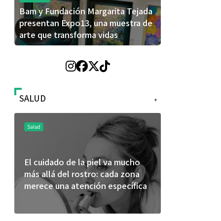
Bam y Fundación Margarita Tejada
presentan Expo13, una muestra de
arte que transforma vidas
SALUD
+
Salud
Salud
El cuidado de la piel va mucho
¿Qué comer ant
más allá del rostro: cada zona
de fútbol? La e
merece una atención específica
usan los atletas
mejor