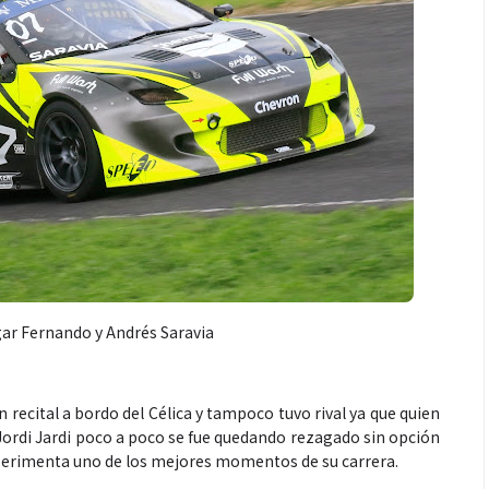
Salud
gar Fernando y Andrés Saravia
de un partido
Día Mundial Contra La Hepatitis:
ategia que
alertan sobre los riesgos de los
ra rendir
productos “DETOX”
 recital a bordo del Célica y tampoco tuvo rival ya que quien
 Jordi Jardi poco a poco se fue quedando rezagado sin opción
xperimenta uno de los mejores momentos de su carrera.