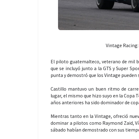
Vintage Racing: 
Espectáculos
Espectáculos
El piloto guatemalteco, veterano de mil 
que se incluyó junto a la GTS y Super Spo
punta y demostró que los Vintage pueden s
“Donde quiera que estés” el
La marimba une
primer capítulo del universo de
46.º Festival 
Castillo mantuvo un buen ritmo de carrer
“FRAGMENTOS” su próximo
transforma la t
lugar, el mismo que hizo suyo en la Copa 
álbum de estudio
espectáculo p
años anteriores ha sido dominador de c
Mientras tanto en la Vintage, ofreció nue
dominar a pilotos como Raymond Zaid, Víc
sábado habían demostrado con sus tiempo