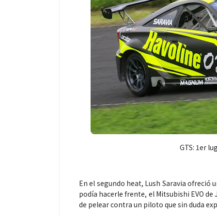
Salud
Salud
GTS: 1er lu
El cuidado de la piel va mucho
¿Qué comer antes 
más allá del rostro: cada zona
de fútbol? La estr
merece una atención específica
usan los atletas pa
En el segundo heat, Lush Saravia ofreció un
mejor
podía hacerle frente, el Mitsubishi EVO de
de pelear contra un piloto que sin duda e