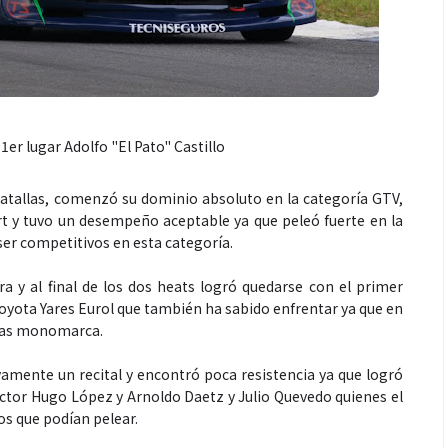
1er lugar Adolfo "El Pato" Castillo
Espectáculos
batallas, comenzó su dominio absoluto en la categoría GTV,
rt y tuvo un desempeño aceptable ya que peleó fuerte en la
er competitivos en esta categoría.
 generaciones: el
Shakira rompe récords con “Dai
de Marimba Paiz
Dai” y conquista el número uno
a y al final de los dos heats logró quedarse con el primer
radición en un
mundial en Spotify y Billboard
Toyota Yares Eurol que también ha sabido enfrentar ya que en
ara todos
opas monomarca.
vamente un recital y encontró poca resistencia ya que logró
tor Hugo López y Arnoldo Daetz y Julio Quevedo quienes el
s que podían pelear.