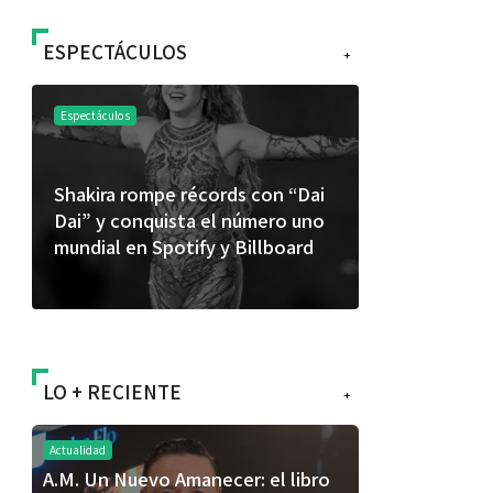
ESPECTÁCULOS
+
Espectáculos
Espectáculos
Shakira rompe récords con “Dai
“Donde quie
Dai” y conquista el número uno
primer capí
mundial en Spotify y Billboard
“FRAGMENT
álbum de e
LO + RECIENTE
+
Actualidad
A.M. Un Nuevo Amanecer: el libro