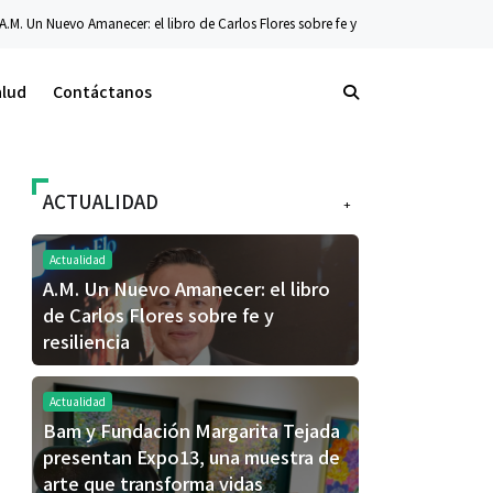
libro de Carlos Flores sobre fe y resiliencia
Tecnología
La nueva serie Galaxy
alud
Contáctanos
ACTUALIDAD
+
Actualidad
A.M. Un Nuevo Amanecer: el libro
de Carlos Flores sobre fe y
resiliencia
Actualidad
Bam y Fundación Margarita Tejada
presentan Expo13, una muestra de
arte que transforma vidas