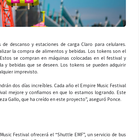
 de descanso y estaciones de carga Claro para celulares.
Salud
izar la compra de alimentos y bebidas. Los tokens son el
 Estos se compran en máquinas colocadas en el festival y
a y bebidas que se deseen. Los tokens se pueden adquirir
la piel va mucho
¿Qué comer antes de un partido
lquier imprevisto.
stro: cada zona
de fútbol? La estrategia que
rán dos días increíbles. Cada año el Empire Music Festival
nción específica
usan los atletas para rendir
tival mejore y confiamos en que lo estamos logrando. Este
mejor
veza Gallo, que ha creído en este proyecto”, aseguró Ponce.
 Music Festival ofrecerá el “Shuttle EMF”, un servicio de bus