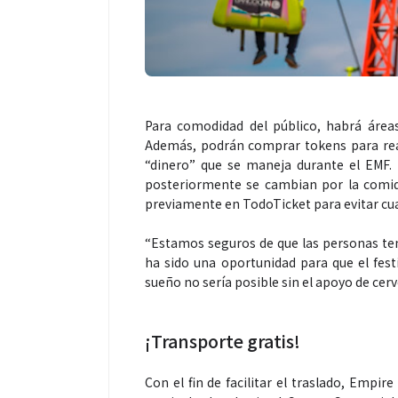
Para comodidad del público, habrá áreas
Salud
Además, podrán comprar tokens para real
“dinero” que se maneja durante el EMF.
posteriormente se cambian por la comid
El cuidado de 
previamente en TodoTicket para evitar cua
más allá del ro
“Estamos seguros de que las personas tend
merece una ate
ha sido una oportunidad para que el fes
sueño no sería posible sin el apoyo de cer
¡Transporte gratis!
Con el fin de facilitar el traslado, Empire