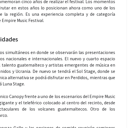
nmemoran cinco años de realizar el festival. Los momentos
sfrutar en estos años lo posicionan ahora como uno de los
e la región. Es una experiencia completa y de categoría
e Empire Music Festival.
Espectáculos
nidades
que estés” el
La marimba une generaciones: el
ios simultáneos en donde se observarán las presentaciones
o del universo de
46.º Festival de Marimba Paiz
cos nacionales e internacionales. El nuevo y cuarto espacio
 su próximo
transforma la tradición en un
l talento guatemalteco y artistas emergentes de música en
dio
espectáculo para todos
nidos y Ucrania. De nuevo se tendrá el Sol Stage, donde se
nica alternativa se podrá disfrutar en Perdidos, mientras que
rá Luna Stage.
cónico Canopy frente a uno de los escenarios del Empire Music
igante y el teleférico colocado al centro del recinto, desde
ctaculares de los volcanes guatemaltecos. Otro de los
arco.
rveza Gallo y las opciones de comida reunirán camiones