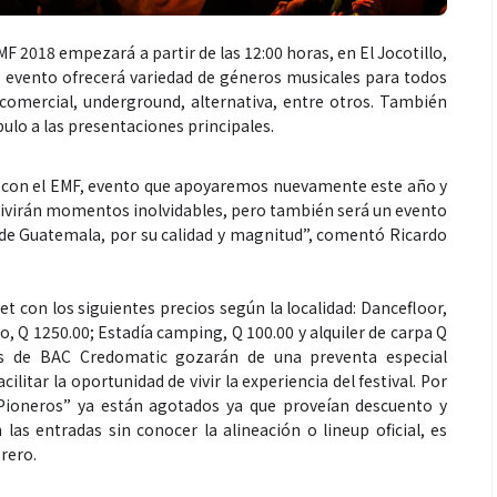
MF 2018 empezará a partir de las 12:00 horas, en El Jocotillo,
El evento ofrecerá variedad de géneros musicales para todos
a comercial, underground, alternativa, entre otros. También
lo a las presentaciones principales.
no con el EMF, evento que apoyaremos nuevamente este año y
ivirán momentos inolvidables, pero también será un evento
 de Guatemala, por su calidad y magnitud”, comentó Ricardo
t con los siguientes precios según la localidad: Dancefloor,
ro, Q 1250.00; Estadía camping, Q 100.00 y alquiler de carpa Q
es de BAC Credomatic gozarán de una preventa especial
ilitar la oportunidad de vivir la experiencia del festival. Por
 “Pioneros” ya están agotados ya que proveían descuento y
as entradas sin conocer la alineación o lineup oficial, es
brero.