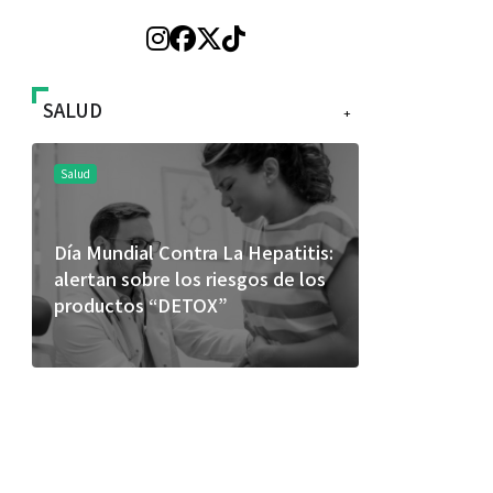
SALUD
+
Salud
Salud
Día Mundial Contra La Hepatitis:
El cuidado 
alertan sobre los riesgos de los
más allá de
productos “DETOX”
merece una 