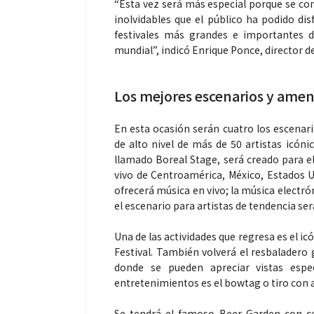
“Esta vez será más especial porque se co
inolvidables que el público ha podido di
festivales más grandes e importantes d
mundial”, indicó Enrique Ponce, director d
Espectáculos
Los mejores escenarios y ame
“Donde quiera 
En esta ocasión serán cuatro los escenar
primer capítul
de alto nivel de más de 50 artistas icóni
“FRAGMENTOS”
llamado Boreal Stage, será creado para e
álbum de estu
vivo de Centroamérica, México, Estados U
ofrecerá música en vivo; la música electró
el escenario para artistas de tendencia se
Una de las actividades que regresa es el i
Festival. También volverá el resbaladero g
donde se pueden apreciar vistas espe
entretenimientos es el bowtag o tiro con 
Se tendrá el famoso Beer Garden con ce