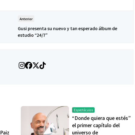
Anterior
Gusi presenta su nuevo y tan esperado álbum de
estudio “24/7”
Salud
Sa
a mucho
¿Qué comer antes de un partido
Dí
da zona
de fútbol? La estrategia que
al
pecífica
usan los atletas para rendir
pr
mejor
Espectáculos
“Donde quiera que estés”
el primer capítulo del
Paiz
universo de