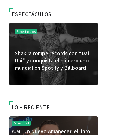
ESPECTÁCULOS
+
táculos
Espectáculos
ira rompe récords con “Dai
“Donde quiera que est
 y conquista el número uno
primer capítulo del un
ial en Spotify y Billboard
“FRAGMENTOS” su pr
álbum de estudio
LO + RECIENTE
+
Actualidad
A.M. Un Nuevo Amanecer: el libro