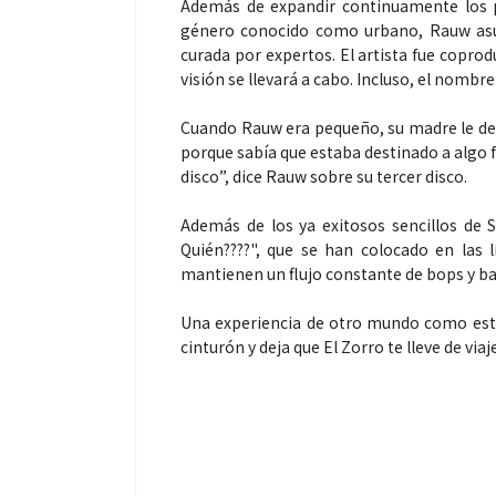
Además de expandir continuamente los p
género conocido como urbano, Rauw asum
curada por expertos. El artista fue coprod
visión se llevará a cabo. Incluso, el nombr
Espectáculos
Cuando Rauw era pequeño, su madre le dec
porque sabía que estaba destinado a algo 
disco”, dice Rauw sobre su tercer disco.
“Donde quiera que estés”
primer capítulo del unive
Además de los ya exitosos sencillos de 
“FRAGMENTOS” su próx
Quién????", que se han colocado en las l
álbum de estudio
mantienen un flujo constante de bops y b
Una experiencia de otro mundo como esta 
cinturón y deja que El Zorro te lleve de via