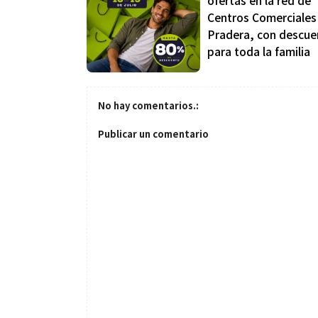
ofertas en la red de
Centros Comerciales
Pradera, con descue
para toda la familia
No hay comentarios.:
Salud
Publicar un comentario
El cuidado de 
más allá del ro
merece una ate