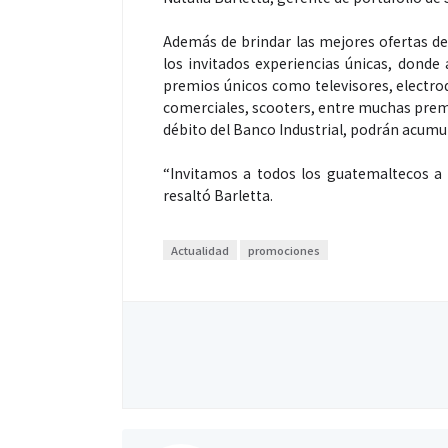
Además de brindar las mejores ofertas de
los invitados experiencias únicas, donde
premios únicos como televisores, electrod
Espectáculos
comerciales, scooters, entre muchas premio
débito del Banco Industrial, podrán acumu
“Invitamos a todos los guatemaltecos a 
“Donde quiera 
resaltó Barletta.
primer capítul
“FRAGMENTOS”
álbum de estu
Actualidad
promociones