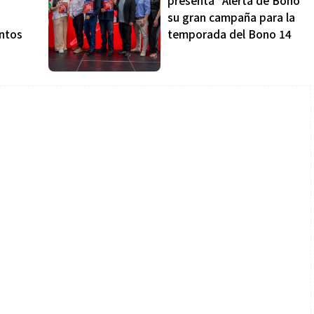
presenta “Alerta de Bono”
su gran campaña para la
ntos
temporada del Bono 14
Salud
la piel va mucho
¿Qué comer antes de un partido
stro: cada zona
de fútbol? La estrategia que
nción específica
usan los atletas para rendir
mejor