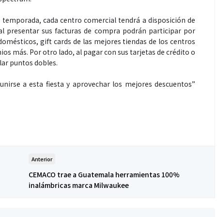
 temporada, cada centro comercial tendrá a disposición de
 al presentar sus facturas de compra podrán participar por
omésticos, gift cards de las mejores tiendas de los centros
Espectáculos
s más. Por otro lado, al pagar con sus tarjetas de crédito o
lar puntos dobles.
unirse a esta fiesta y aprovechar los mejores descuentos”
que estés” el
La marimba une generaciones: el
o del universo de
46.º Festival de Marimba Paiz
 su próximo
transforma la tradición en un
dio
espectáculo para todos
Anterior
CEMACO trae a Guatemala herramientas 100%
inalámbricas marca Milwaukee