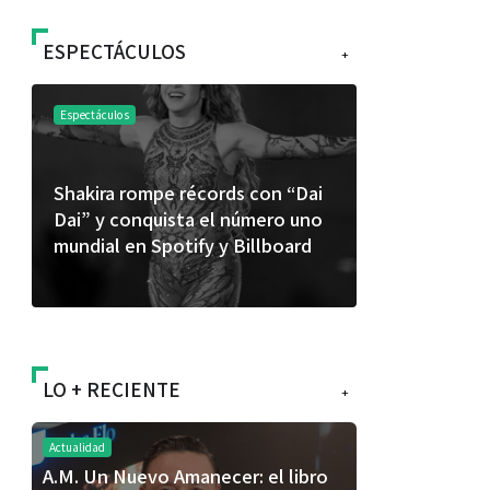
ESPECTÁCULOS
+
Espectáculos
Espectáculos
Shakira rompe récords con “Dai
“Donde quie
Dai” y conquista el número uno
primer capí
mundial en Spotify y Billboard
“FRAGMENT
álbum de e
LO + RECIENTE
+
Actualidad
A.M. Un Nuevo Amanecer: el libro