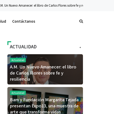
ecer: el libro de Carlos Flores sobre fe y resiliencia
Tecnología
La nueva seri
alud
Contáctanos
ACTUALIDAD
+
Actualidad
A.M. Un Nuevo Amanecer: el libro
de Carlos Flores sobre fe y
resiliencia
Actualidad
Bam y Fundación Margarita Tejada
presentan Expo13, una muestra de
arte que transforma vidas