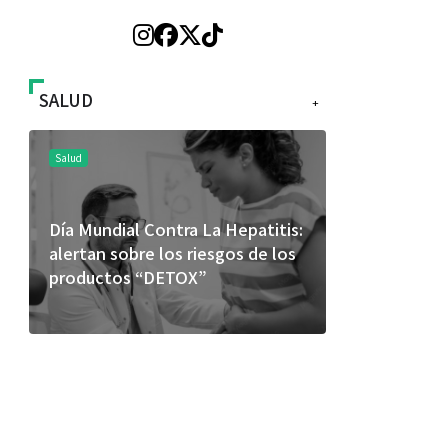
SALUD
+
Salud
Salud
Día Mundial Contra La Hepatitis:
El cuidado 
alertan sobre los riesgos de los
más allá de
productos “DETOX”
merece una 