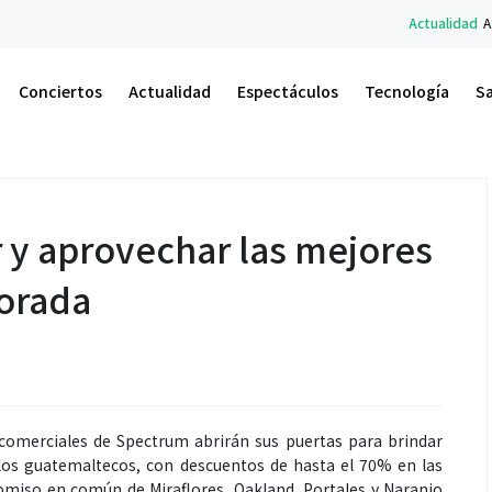
Actualidad
A.M. Un Nuevo Aman
Conciertos
Actualidad
Espectáculos
Tecnología
S
r y aprovechar las mejores
porada
 comerciales de Spectrum abrirán sus puertas para brindar
los guatemaltecos, con descuentos de hasta el 70% en las
omiso en común de Miraflores, Oakland, Portales y Naranjo