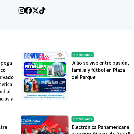
promociones
spega
Julio se vive entre pasión,
ico
familia y fútbol en Plaza
privado
del Parque
merica
ndial
acias a
promociones
ltra
Electrónica Panamericana