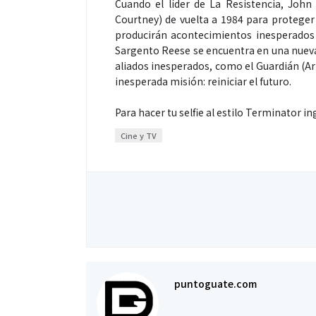
Cuando el líder de La Resistencia, John
Courtney) de vuelta a 1984 para proteger 
producirán acontecimientos inesperados q
Sargento Reese se encuentra en una nueva
aliados inesperados, como el Guardián (A
Espectáculos
inesperada misión: reiniciar el futuro.
Para hacer tu selfie al estilo Terminator i
“Donde quiera 
Cine y TV
primer capítul
“FRAGMENTOS”
álbum de estu
puntoguate.com