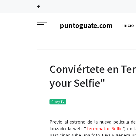
puntoguate.com
Inicio
Conviértete en Te
your Selfie"
Cine y TV
Previo al estreno de la nueva película 
lanzado la web "
Terminator Selfie
", en 
participar sube una foto tuya y genera