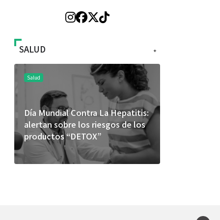
SALUD
+
Salud
Salud
Día Mundial Contra La Hepatitis:
El cuidado 
alertan sobre los riesgos de los
más allá de
productos “DETOX”
merece una 