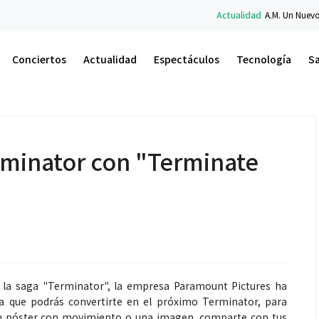
Actualidad
A.M. Un Nuevo Amanecer: el li
Conciertos
Actualidad
Espectáculos
Tecnología
S
rminator con "Terminate
de la saga "Terminator", la empresa Paramount Pictures ha
la que podrás convertirte en el próximo Terminator, para
 un póster con movimiento o una imagen, comparte con tus