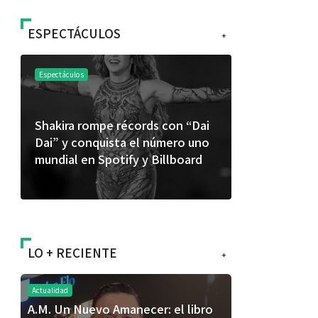
ESPECTÁCULOS
+
Espectáculos
Espectáculos
Shakira rompe récords con “Dai
“Donde quie
Dai” y conquista el número uno
primer capí
mundial en Spotify y Billboard
“FRAGMENT
álbum de e
LO + RECIENTE
+
Actualidad
A.M. Un Nuevo Amanecer: el libro