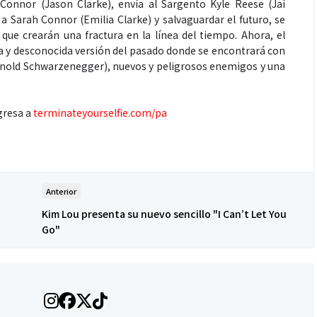
 Connor (Jason Clarke), envía al Sargento Kyle Reese (Jai
a Sarah Connor (Emilia Clarke) y salvaguardar el futuro, se
ue crearán una fractura en la línea del tiempo. Ahora, el
 y desconocida versión del pasado donde se encontrará con
rnold Schwarzenegger), nuevos y peligrosos enemigos y una
Espectáculos
ngresa a
terminateyourselfie.com/pa
que estés” el
La marimba une generaciones: el
o del universo de
46.º Festival de Marimba Paiz
 su próximo
transforma la tradición en un
dio
espectáculo para todos
Anterior
Kim Lou presenta su nuevo sencillo "I Can’t Let You
Go"