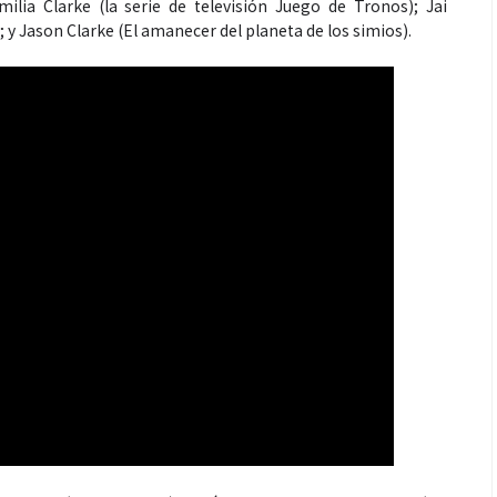
lia Clarke (la serie de televisión Juego de Tronos); Jai
 y Jason Clarke (El amanecer del planeta de los simios).