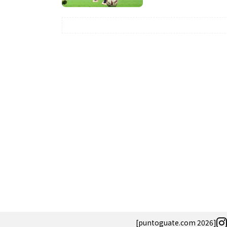
Salud
El cuidado de 
más allá del ro
merece una ate
[puntoguate.com 2026]