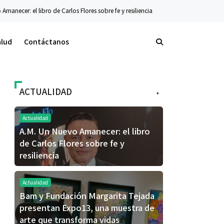
bro de Carlos Flores sobre fe y resiliencia
Tecnología
La nueva serie Galaxy Z
alud
Contáctanos
ACTUALIDAD
+
Actualidad
A.M. Un Nuevo Amanecer: el libro
de Carlos Flores sobre fe y
resiliencia
Actualidad
Bam y Fundación Margarita Tejada
presentan Expo13, una muestra de
arte que transforma vidas