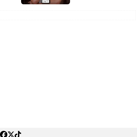
Salud
la piel va mucho
¿Qué comer antes de un partido
stro: cada zona
de fútbol? La estrategia que
nción específica
usan los atletas para rendir
mejor