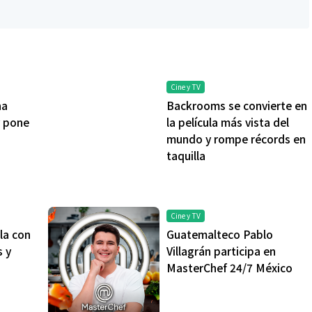
Cine y TV
na
Backrooms se convierte en
 pone
la película más vista del
mundo y rompe récords en
taquilla
Cine y TV
la con
Guatemalteco Pablo
s y
Villagrán participa en
MasterChef 24/7 México