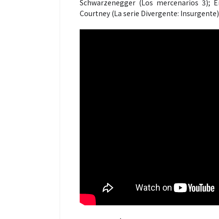
Schwarzenegger (Los mercenarios 3); Emi
Courtney (La serie Divergente: Insurgente);